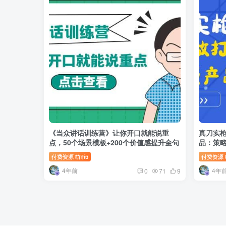
《当众讲话训练营》让你开口就能说重
真刀实枪
点，50个场景模板+200个价值感提升金句
品：策略
付费资源
5
付费资源
萌币
4年前
4年
0
71
9