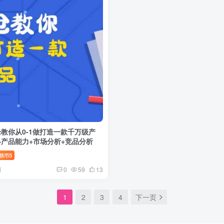
教你从0-1做打造一款千万级产
产品能力+市场分析+竞品分析
5
萌币
前
0
59
13
1
2
3
4
下一页