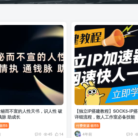
秘而不宣的人性天书，识人性 破
【独立IP搭建教程】SOCK5-IP
钱脉 助成长
详细流程，散人工作室必备技能
5
付费资源
5
萌币
萌币
前
4年前
0
45
14
0