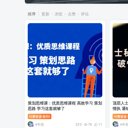
排序
更新
浏览
点赞
评论
策划思维课：优质思维课程 高效学习 策划
顶层人士
思路 学习这套就够了
情执 通
付费资源
5
付费资源
萌币
4年前
4年
0
76
11