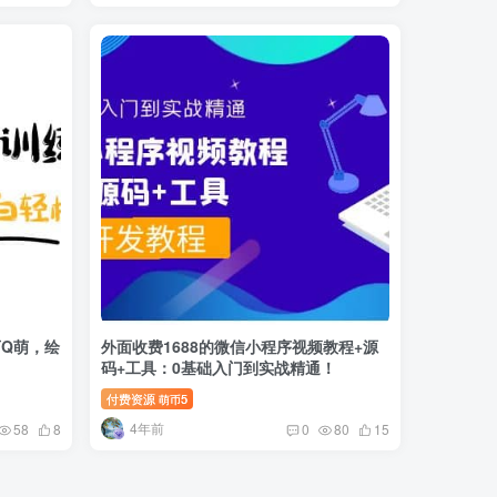
Q萌，绘
外面收费1688的微信小程序视频教程+源
码+工具：0基础入门到实战精通！
付费资源
5
萌币
4年前
58
8
0
80
15