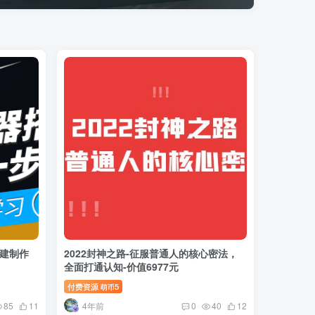
搭建制作
2022封神之路-征服普通人的核心密法，
全面打通认知-价值6977元
付费资源
5
萌币
4年前
85
11
0
40
12