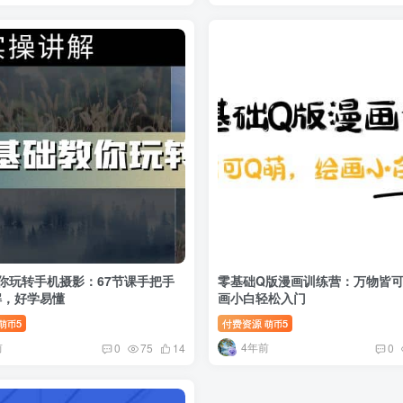
你玩转手机摄影：67节课手把手
零基础Q版漫画训练营：万物皆可
解，好学易懂
画小白轻松入门
5
付费资源
5
萌币
萌币
前
4年前
0
75
14
0