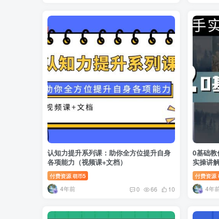
认知力提升系列课：助你全方位提升自身
0基础教
各项能力（视频课+文档）
实操讲
付费资源
5
付费资源
萌币
4年前
4年
0
66
10