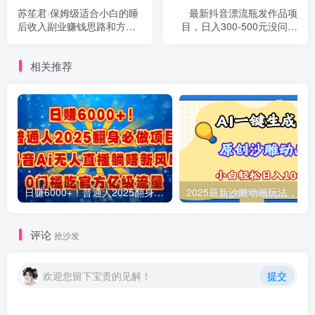
苏笙君·保姆级适合小白的睡
最新抖音漂流瓶发作品项
后收入副业赚钱思路和方法
目，日入300-500元没问题
【付费文章】
【自带流量热度】
相关推荐
日赚6000+！普通人2025翻身必做项目，抖音Ai无人直播躺赚新风口，0门槛吃官方亿级流量
评论
抢沙发
欢迎您留下宝贵的见解！
提交