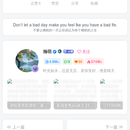
点赞
6
赞赏
分享
收藏
Don’t let a bad day make you feel lke you have a bad lfe.
不要让糟糕的一天让你误以为有个糟糕的人生
瀚萌
关注
4.9W+
3
30
574W+
时光如水，总是无言。若你安好，便是晴天
AI绘画系统课程，基础入门-实战案例-商业应用
私域发售plus6.0【5月份线下课录音】/全域套装sop流程包，社群发售工具套装模型
上一篇
下一篇