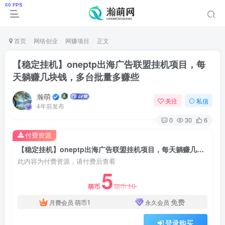
首页
网络创业
网赚项目
正文
【稳定挂机】oneptp出海广告联盟挂机项目，每
天躺赚几块钱，多台批量多赚些
瀚萌
关注
私信
4年前发布
0
30
6
付费资源
【稳定挂机】oneptp出海广告联盟挂机项目，每天躺赚几块钱，多台批量多赚些
此内容为付费资源，请付费后查看
5
10
萌币
萌币
1
免费
月费会员
萌币
永久会员
登录购买