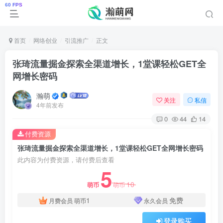
首页
网络创业
引流推广
正文
张琦流量掘金探索全渠道增长，1堂课轻松GET全
网增长密码
瀚萌
关注
私信
4年前发布
0
44
14
付费资源
张琦流量掘金探索全渠道增长，1堂课轻松GET全网增长密码
此内容为付费资源，请付费后查看
5
10
萌币
萌币
1
免费
月费会员
萌币
永久会员
登录购买