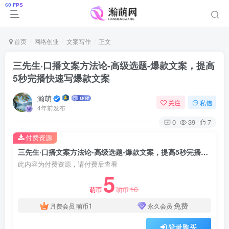
首页
网络创业
文案写作
正文
三先生·口播文案方法论-高级选题-爆款文案，提高
5秒完播快速写爆款文案
瀚萌
关注
私信
4年前发布
0
39
7
付费资源
三先生·口播文案方法论-高级选题-爆款文案，提高5秒完播快速写爆款文案
此内容为付费资源，请付费后查看
5
10
萌币
萌币
1
免费
月费会员
萌币
永久会员
登录购买