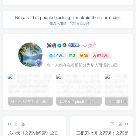
Not afraid of people blocking, I'm afraid their surrender.
不怕万人阻挡，只怕自己投降
瀚萌
关注
4.9W+
3
30
574W+
每个人都存在着那部分为别人而活的自己
AI绘画系统课程，基础入门-实战案例-商业应用
私域发售plus6.0【5月份线下课录音】/全域套装sop流程包，社群发售工具套装模型
上一篇
下一篇
龙小天《文案训练营》全面
三把刀·七步文案课：文案是