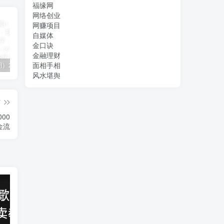
福缘网
网络创业
网赚项目
自媒体
金口诀
金融理财
面相手相
（11394期）2024视频号直播教程：视频号如何赚钱详细教学，一场直播30w营业额（37节）
2024年短剧高燃混剪教程—音乐短剧剪辑玩法
（11223期）2024实体短视频引流爆单实操课，快速成为流量大师（60节）
风水堪舆
篇
00
金流