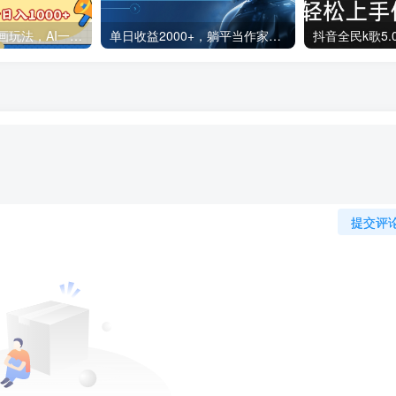
2025最新沙雕动画玩法，AI一键生成，条条原创 轻松破千万播放，单日变现1K+，小白看完就会
单日收益2000+，躺平当作家，AI全自动写小说赚稿费，全新玩法
提交评