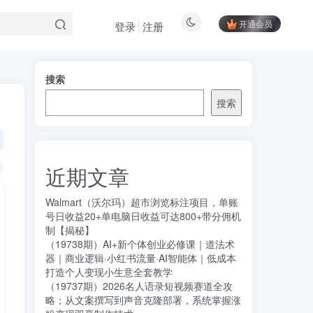
开通会员
登录
注册
搜索
搜索
近期文章
Walmart（沃尔玛）超市浏览标注项目，单账
号日收益20+单电脑日收益可达800+带分佣机
制【揭秘】
（19738期）AI+新个体创业必修课｜道法术
器｜商业逻辑·小红书流量·AI智能体｜低成本
打造个人变现小生意全套教学
（19737期）2026名人语录短视频赛道全攻
略；从文案撰写到声音克隆部署，系统掌握涨