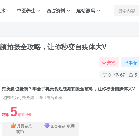
五术
中医养生
西占资料
建站源码
频拍摄全攻略，让你秒变自媒体大V
关注
私信
0
67
5
拍美食也赚钱？学会手机美食短视频拍摄全攻略，让你秒变自媒体大V
此内容为付费资源，请付费后查看
5
10
萌币
萌币
免费
月费会员
永久会员
1
萌币