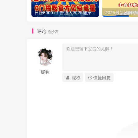
日赚6000+！普通人2025翻身必做项目，抖音Ai无人直播躺赚新风口，0门槛吃官方亿级流量
评论
抢沙发
昵称
昵称
快捷回复