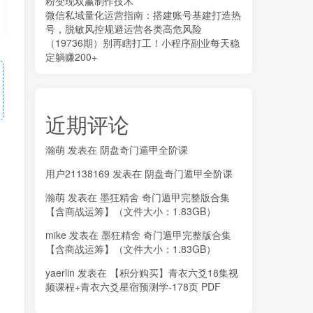
粉变现双赢制作技术
微信私域量化运营指南：搭建账号基建打造热
号，脱敏风控规避运营各类高危风险
（19736期）别再瞎打工！小程序副业每天稳
定躺赚200+
近期评论
瀚萌
发表在
阴盘奇门遁甲全阶课
用户21138169
发表在
阴盘奇门遁甲全阶课
瀚萌
发表在
墨狂精舍 奇门遁甲完整版合集
【含商战运筹】（文件大小：1.83GB）
mike
发表在
墨狂精舍 奇门遁甲完整版合集
【含商战运筹】（文件大小：1.83GB）
yaerlin
发表在
【积分购买】青衣六爻18集视
频课程+青衣六爻星宿预测学-178页 PDF