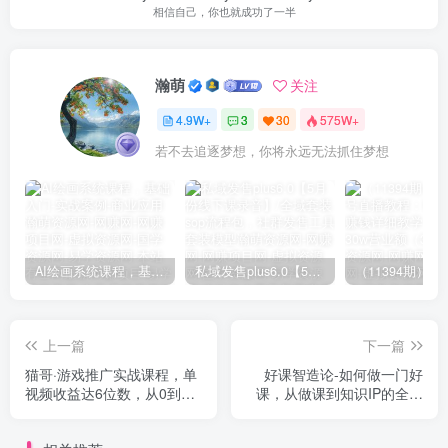
相信自己，你也就成功了一半
瀚萌
关注
4.9W+
3
30
575W+
若不去追逐梦想，你将永远无法抓住梦想
AI绘画系统课程，基础入门-实战案例-商业应用
私域发售plus6.0【5月份线下课录音】/全域套装sop流程包，社群发售工具套装模型
上一篇
下一篇
猫哥·游戏推广实战课程，单
好课智造论-如何做一门好
视频收益达6位数，从0到1
课，从做课到知识IP的全盘
成为优质游戏达人
实操