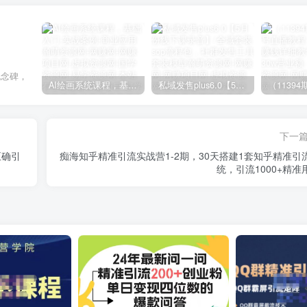
纪念碑，
AI绘画系统课程，基础入门-实战案例-商业应用
私域发售plus6.0【5月份线下课录音】/全域套装sop流程包，社群发售工具套装模型
下一
正确引
痴海知乎精准引流实战营1-2期，30天搭建1套知乎精准引
统，引流1000+精准