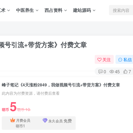
五术
中医养生
西占资料
建站源码
视频号引流+带货方案》付费文章
关注
私信
0
45
7
峰子笔记《4天涨粉2849，我做视频号引流+带货方案》付费文章
此内容为付费资源，请付费后查看
5
10
萌币
萌币
免费
月费会员
永久会员
1
萌币