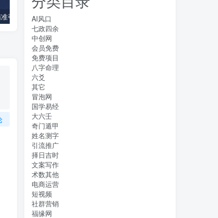
分类目录
陆明明·QQ群精准引流专栏4.0【2022版】，0基础教你QQ群引流，打造群霸屏系统
爆品营销心法，非常实用，直接套用，可以让你月成交额至少100万以上
AI风口
七政四余
中创网
会员免费
免费项目
八字命理
六爻
其它
冒泡网
国学易经
大六壬
论
奇门遁甲
姓名测字
引流推广
择日吉时
文案写作
术数其他
电商运营
短视频
社群营销
福缘网