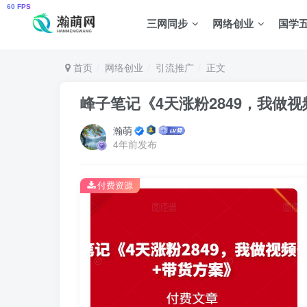
三网同步
网络创业
国学
首页
网络创业
引流推广
正文
峰子笔记《4天涨粉2849，我做
瀚萌
4年前发布
付费资源