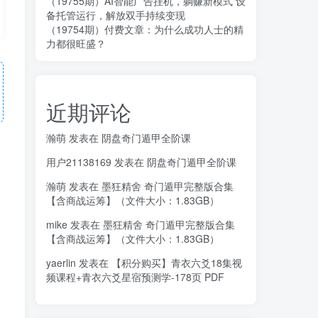
（19755期）AI智能广告挂机，躺赚新模式 设
备托管运行，解放双手持续变现
（19754期）付费文章：为什么成功人士的精
力都很旺盛？
近期评论
瀚萌
发表在
阴盘奇门遁甲全阶课
用户21138169
发表在
阴盘奇门遁甲全阶课
瀚萌
发表在
墨狂精舍 奇门遁甲完整版合集
【含商战运筹】（文件大小：1.83GB）
mike
发表在
墨狂精舍 奇门遁甲完整版合集
【含商战运筹】（文件大小：1.83GB）
yaerlin
发表在
【积分购买】青衣六爻18集视
频课程+青衣六爻星宿预测学-178页 PDF