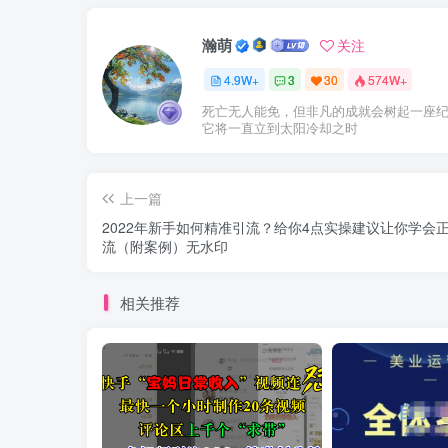
瀚萌
关注
4.9W+
3
30
574W+
死亡无人能免，但非凡的成就会树起一座
它将一直立到太阳冷却之时
上一篇
2022年新手如何精准引流？给你4点实操建议让你学会
流（附案例）无水印
相关推荐