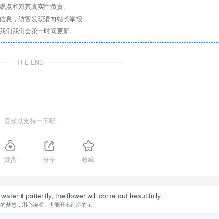
其观点和对其真实性负责。
关信息，访客发现请向站长举报
系我们我们会第一时间更新。
THE END
喜欢就支持一下吧
赞赏
分享
收藏
water it patiently, the flower will come out beautifully.
单的梦想，用心浇灌，也能开出绚烂的花