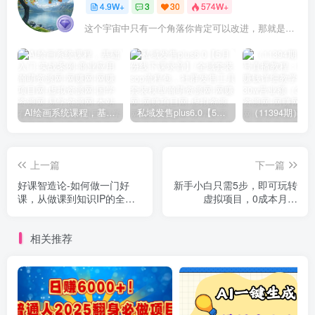
4.9W+
3
30
574W+
这个宇宙中只有一个角落你肯定可以改进，那就是你自己
AI绘画系统课程，基础入门-实战案例-商业应用
私域发售plus6.0【5月份线下课录音】/全域套装sop流程包，社群发售工具套装模型
上一篇
下一篇
好课智造论-如何做一门好
新手小白只需5步，即可玩转
课，从做课到知识IP的全盘
虚拟项目，0成本月入
实操
10000+【视频课程】
相关推荐