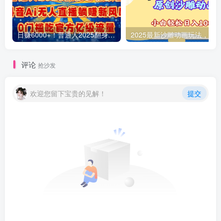
日赚6000+！普通人2025翻身必做项目，抖音Ai无人直播躺赚新风口，0门槛吃官方亿级流量
评论
抢沙发
欢迎您留下宝贵的见解！
提交