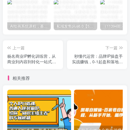
AI绘画系统课程，基础入门-实战案例-商业应用
私域发售plus6.0【5月份线下课录音】/全域套装sop流程包，社群发售工具套装模型
上一篇
下一篇
杨名商业IP孵化训练营，从
秒懂代运营：品牌IP操盘手
商业到内容到转化一站式学
实战赚钱，0-1起盘和落地实
价值5980元
操（23节课程）价值199
相关推荐