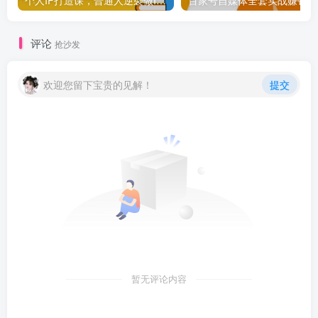
个人IP打造课，普通人逆袭做IP，给你“知识主播王者”的专属秘籍
百家
评论
抢沙发
欢迎您留下宝贵的见解！
提交
暂无评论内容