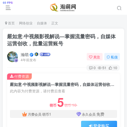
首页
网络创业
自媒体
正文
嚴如意·中视频影视解说—掌握流量密码，自媒体
运营创收，批量运营账号
瀚萌
关注
私信
4年前发布
0
51
10
付费资源
嚴如意·中视频影视解说—掌握流量密码，自媒体运营创收，批量运营账号
此内容为付费资源，请付费后查看
5
10
萌币
萌币
1
免费
月费会员
萌币
永久会员
登录购买