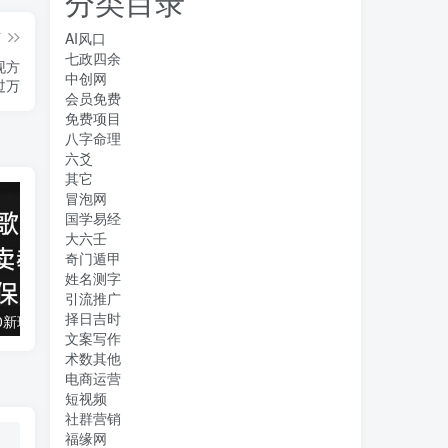
分类目录
篇
AI风口
七政四余
现方
中创网
过万
会员免费
免费项目
八字命理
六爻
其它
冒泡网
国学易经
大六壬
奇门遁甲
姓名测字
引流推广
择日吉时
抖音全民k歌5.0新玩法，直播挂小雪花卖教程月入10万，小白轻松上手，保…
借助豆包 AI 同时写公众号和今日头条原创情感短文日赚 300 + 的实操之路，可矩形操作
文案写作
术数其他
电商运营
短视频
社群营销
福缘网