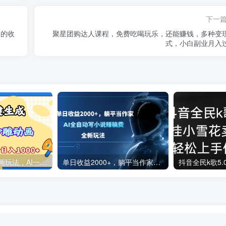
下一
0的收
聚星团购达人课程，免费吃喝玩乐，还能赚钱，多种变
式，小白副业月入
2025最新沙雕动画玩法，AI一键生成，条条原创 轻松破千万播放，单日变现1K+，小白看完就会
单日收益2000+，躺平当作家，AI全自动写小说赚稿费，全新玩法