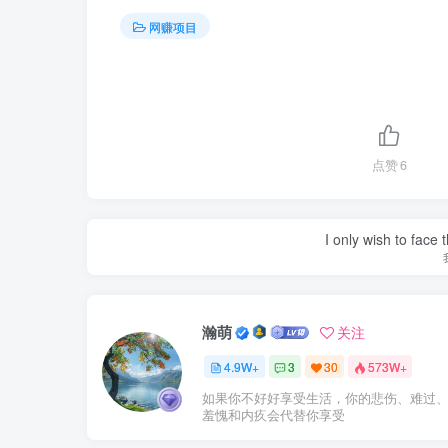
网赚项目
点赞
6
I only wish to face 
瀚萌
关注
4.9W+
3
30
573W+
如果你不好好享受生活，你的悲伤、难过
羞愧和内疚会代替你享受