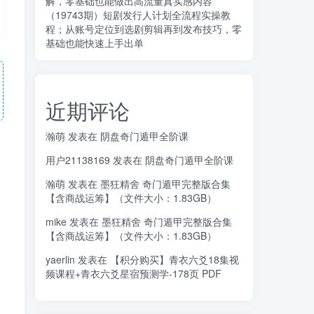
解，零基础也能做出高流量真实感内容
（19743期）短剧发行人计划全流程实操教
程；从账号定位到选剧剪辑再到发布技巧，零
基础也能快速上手出单
近期评论
瀚萌
发表在
阴盘奇门遁甲全阶课
用户21138169
发表在
阴盘奇门遁甲全阶课
瀚萌
发表在
墨狂精舍 奇门遁甲完整版合集
【含商战运筹】（文件大小：1.83GB）
mike
发表在
墨狂精舍 奇门遁甲完整版合集
【含商战运筹】（文件大小：1.83GB）
yaerlin
发表在
【积分购买】青衣六爻18集视
频课程+青衣六爻星宿预测学-178页 PDF