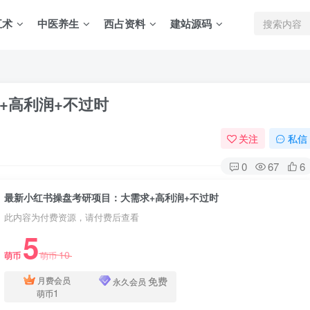
五术
中医养生
西占资料
建站源码
+高利润+不过时
关注
私信
0
67
6
最新小红书操盘考研项目：大需求+高利润+不过时
此内容为付费资源，请付费后查看
5
10
萌币
萌币
免费
月费会员
永久会员
1
萌币