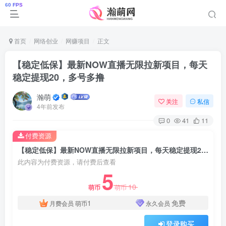
首页
网络创业
网赚项目
正文
【稳定低保】最新NOW直播无限拉新项目，每天
稳定提现20，多号多撸
瀚萌
关注
私信
4年前发布
0
41
11
付费资源
【稳定低保】最新NOW直播无限拉新项目，每天稳定提现20，多号多撸
此内容为付费资源，请付费后查看
5
10
萌币
萌币
1
免费
月费会员
萌币
永久会员
登录购买