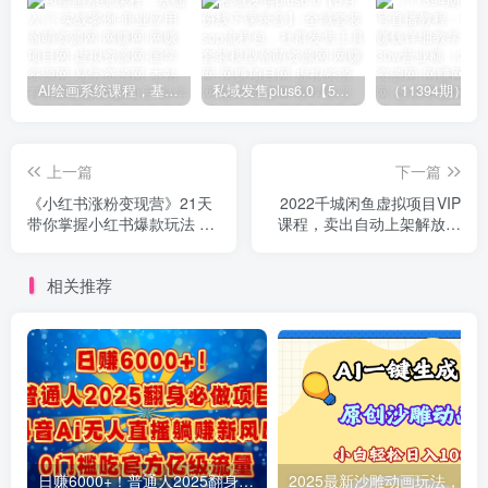
AI绘画系统课程，基础入门-实战案例-商业应用
私域发售plus6.0【5月份线下课录音】/全域套装sop流程包，社群发售工具套装模型
上一篇
下一篇
《小红书涨粉变现营》21天
2022千城闲鱼虚拟项目VIP
带你掌握小红书爆款玩法 从
课程，卖出自动上架解放双
0粉到月入10W
手
相关推荐
日赚6000+！普通人2025翻身必做项目，抖音Ai无人直播躺赚新风口，0门槛吃官方亿级流量