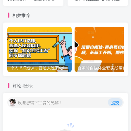
操（23节课程）价值199
战案例 学院式教学-56节课
相关推荐
个人IP打造课，普通人逆袭做IP，给你“知识主播王者”的专属秘籍
百家
评论
抢沙发
欢迎您留下宝贵的见解！
提交