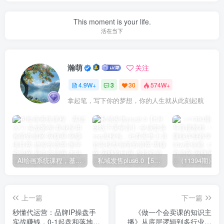
This moment is your life.
活在当下
瀚萌
关注
4.9W+
3
30
574W+
拿起笔，写下你的梦想，你的人生就从此刻起航
AI绘画系统课程，基础入门-实战案例-商业应用
私域发售plus6.0【5月份线下课录音】/全域套装sop流程包，社群发售工具套装模型
上一篇
下一篇
秒懂代运营：品牌IP操盘手
《做一个会卖课的知识主
实战赚钱，0-1起盘和落地实
播》从底层逻辑到多行业实