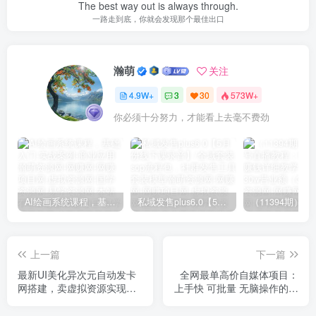
The best way out is always through.
一路走到底，你就会发现那个最佳出口
瀚萌
关注
4.9W+
3
30
573W+
你必须十分努力，才能看上去毫不费劲
AI绘画系统课程，基础入门-实战案例-商业应用
私域发售plus6.0【5月份线下课录音】/全域套装sop流程包，社群发售工具套装模型
上一篇
下一篇
最新UI美化异次元自动发卡
全网最单高价自媒体项目：
网搭建，卖虚拟资源实现被
上手快 可批量 无脑操作的课
动收益（源码+教程）
程，想赚钱的来