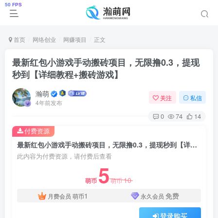
首页
网络创业
网赚项目
正文
最新红包小游戏手动搬砖项目，无限撸0.3，提现
秒到【详细教程+搬砖游戏】
瀚萌
关注
私信
4年前发布
0
74
14
付费资源
最新红包小游戏手动搬砖项目，无限撸0.3，提现秒到【详细教程+搬砖游戏】
此内容为付费资源，请付费后查看
5
10
萌币
萌币
1
免费
月费会员
萌币
永久会员
登录购买