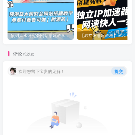
预测风水研究会网站搭建教学，免费付费皆可做（附源码）
【独立IP
评论
抢沙发
欢迎您留下宝贵的见解！
提交