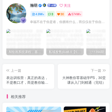
瀚萌
关注
4.9W+
3
30
574W+
幸福不在于你是谁，你拥有什么，而仅仅在于你自己怎么看待
AI绘画系统课程，基础入门-实战案例-商业应用
私域发售plus6.0【5月份线下课录音】/全域套装sop流程包，社群发售工具套装模型
上一篇
下一篇
表达训练营：真正的表达，
大神教你零基础学PS，30堂
不是教口才，而是教你输出
课从入门到精通（完结）
有价值的信息！
相关推荐