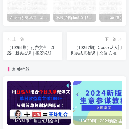
AI绘画系统课程，基础入门-实战案例-商业应用
私域发售plus6.0【5月份线下课录音】/全域套装sop流程包，社群发售工具套装模型
上一篇
下一篇
（19255期）付费文章：新
（19257期）Codex从入门
股打新实战课｜招股说明书
到实战完整课｜充值·安装·接
精读，存储企业基本面完整
入DeepSeek，记忆·插件
解读
·Skill·CLI·MCP全拆解
相关推荐
（14334期）用豆包结合今日头条做爆文，单日收益稳定破1000+，只需简单复制粘贴即可！
（13670期）2024新版 生意参谋教程，洞悉市场商