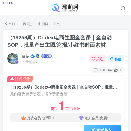
首页
三网同步
中创网
正文
（19256期）Codex电商生图全套课｜全自动
SOP，批量产出主图/海报/小红书封面素材
瀚萌
关注
私信
29天前发布
0
44
9
付费资源
（19256期）Codex电商生图全套课｜全自动SOP，批量产出主图/海报/小红书封面素材
此内容为付费资源，请付费后查看
1
9.9
萌币
萌币
0.1
免费
月费会员
萌币
永久会员
登录购买