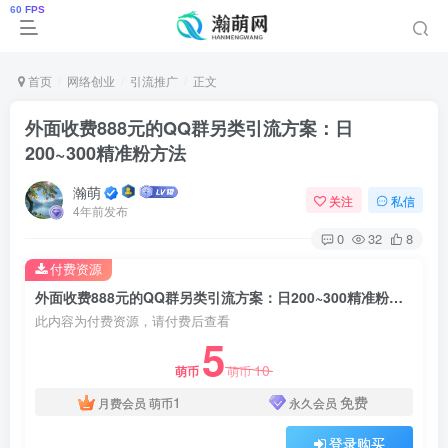
首页
网络创业
引流推广
正文
外面收费888元的QQ群另类引流方案：日
200~300精准粉方法
瀚萌
关注
私信
4年前发布
0
32
8
付费资源
外面收费888元的QQ群另类引流方案：日200~300精准粉方法
此内容为付费资源，请付费后查看
5
10
萌币
萌币
1
免费
月费会员
萌币
永久会员
登录购买