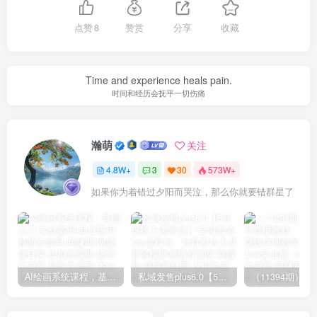
点赞
8
赞赏
分享
收藏
Time and experience heals pain.
时间和经历会抚平一切伤痛
瀚萌
关注
4.8W+
3
30
573W+
如果你为着错过夕阳而哭泣，那么你就要错群星了
AI绘画系统课程，基础入门-实战案例-商业应用
私域发售plus6.0【5月份线下课录音】/全域套装sop流程包，社群发售工具套装模型