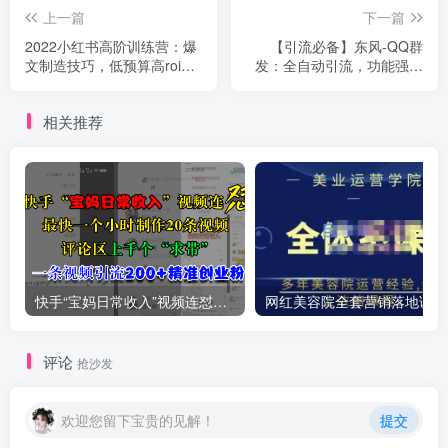
上一篇
下一篇
2022小红书高阶训练营：爆
【引流必备】东风-QQ群
文制造技巧，低预算高roi投
发：全自动引流，功能强大
放技巧，内容营销思维
【电脑版】
相关推荐
快手“宝妈日常收入”视频连怼，最快一个小时制作20条视频，评论区上千个“求带”，一条视频引流200+精准创业粉
网红
评论
抢沙发
欢迎您留下宝贵的见解！
提交