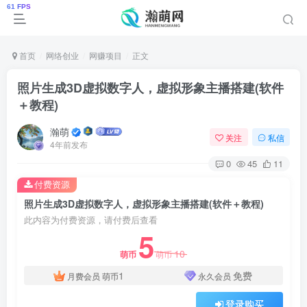
首页
网络创业
网赚项目
正文
照片生成3D虚拟数字人，虚拟形象主播搭建(软件
＋教程)
瀚萌
关注
私信
4年前发布
0
45
11
付费资源
照片生成3D虚拟数字人，虚拟形象主播搭建(软件＋教程)
此内容为付费资源，请付费后查看
5
10
萌币
萌币
1
免费
月费会员
萌币
永久会员
登录购买