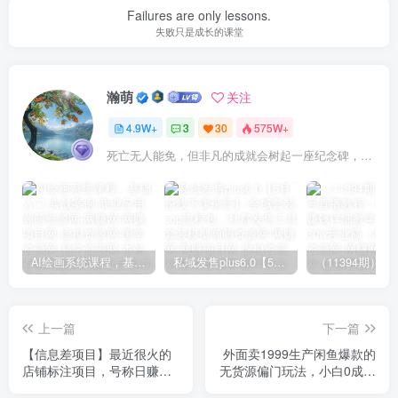
Failures are only lessons.
失败只是成长的课堂
瀚萌
关注
4.9W+
3
30
575W+
死亡无人能免，但非凡的成就会树起一座纪念碑，它将一直立到太阳冷却之时
AI绘画系统课程，基础入门-实战案例-商业应用
私域发售plus6.0【5月份线下课录音】/全域套装sop流程包，社群发售工具套装模型
上一篇
下一篇
【信息差项目】最近很火的
外面卖1999生产闲鱼爆款的
店铺标注项目，号称日赚
无货源偏门玩法，小白0成本
300+(项目网站+详细教程)
当天出单（附工具）