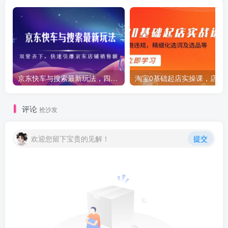
京东快车与搜索最新玩法，四个维度抢占红利，引爆京东平台
淘宝0基础起店实操课，店铺
评论
抢沙发
欢迎您留下宝贵的见解！
提交