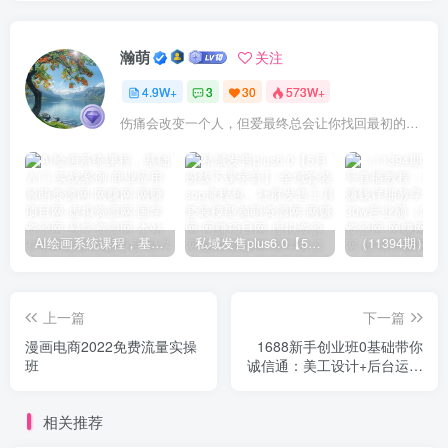
瀚萌
关注
4.9W+
3
30
573W+
伤痛会改变一个人，但爱最终总会让你找回最初的自己
AI绘画系统课程，基础入门-实战案例-商业应用
私域发售plus6.0【5月份线下课录音】/全域套装sop流程包，社群发售工具套装模型
上一篇
下一篇
漫画电商2022免费流量实操
1688新手创业班0基础带你
班
诚信通：美工设计+后台运营
操作+基础推广
相关推荐