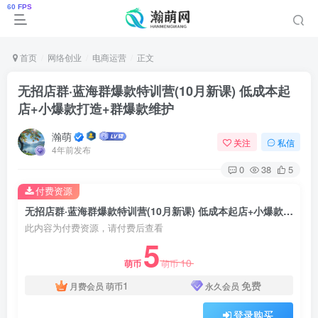
首页
网络创业
电商运营
正文
无招店群·蓝海群爆款特训营(10月新课) 低成本起
店+小爆款打造+群爆款维护
瀚萌
关注
私信
4年前发布
0
38
5
付费资源
无招店群·蓝海群爆款特训营(10月新课) 低成本起店+小爆款打造+群爆款维护
此内容为付费资源，请付费后查看
5
10
萌币
萌币
1
免费
月费会员
萌币
永久会员
登录购买