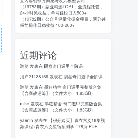
立内容创作方向感与收入模型认知
（19783期）副业精选TOP1，全流程托管，
24小时见收益，单号轻松日入500+
（19782期）公众号轻量化掘金项目，两分钟
极简操作日稳收益 100-200+
近期评论
瀚萌
发表在
阴盘奇门遁甲全阶课
用户21138169
发表在
阴盘奇门遁甲全阶课
瀚萌
发表在
墨狂精舍 奇门遁甲完整版合集
【含商战运筹】（文件大小：1.83GB）
mike
发表在
墨狂精舍 奇门遁甲完整版合集
【含商战运筹】（文件大小：1.83GB）
yaerlin
发表在
【积分购买】青衣六爻18集视
频课程+青衣六爻星宿预测学-178页 PDF