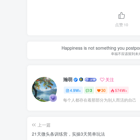
点赞
10
Happiness is not something you postpone
幸福不应该留到未
瀚萌
关注
4.9W+
3
30
574W+
每个人都存在着那部分为别人而活的自己
上一篇
21天微头条训练营，实操3天简单玩法