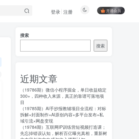
开通会员
登录
注册
搜索
搜索
近期文章
（19786期）微信小程序掘金，单日收益稳定
300+，四种收入来源，真正的靠谱可落地项
目
（19785期）AI手抄报教辅项目全流程：对标
拆解×封面制作×AI原创内容×多平台发布×私
域引流×网盘变现
（19784期）互联网IP训练营短视频打造课；
先忘掉错误认知，解析百亿曝光真相，重新树