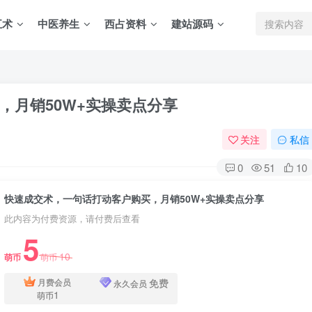
五术
中医养生
西占资料
建站源码
，月销50W+实操卖点分享
关注
私信
0
51
10
快速成交术，一句话打动客户购买，月销50W+实操卖点分享
此内容为付费资源，请付费后查看
5
10
萌币
萌币
免费
月费会员
永久会员
1
萌币