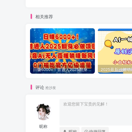
相关推荐
日赚6000+！普通人2025翻身必做项目，抖音Ai无人直播躺赚新风口，0门槛吃官方亿级流量
评论
抢沙发
昵称
昵称
快捷回复