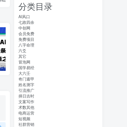
分类目录
AI风口
七政四余
中创网
会员免费
免费项目
八字命理
六爻
其它
冒泡网
借助豆包 AI 同时写公众号和今日头条原创情感短文日赚 300 + 的实操之路，可矩形操作
抖音全民k歌5.0新玩法，直播挂小雪花卖教程月入10万，小白轻松上手，保…
国学易经
大六壬
奇门遁甲
姓名测字
引流推广
择日吉时
文案写作
术数其他
电商运营
短视频
社群营销
论