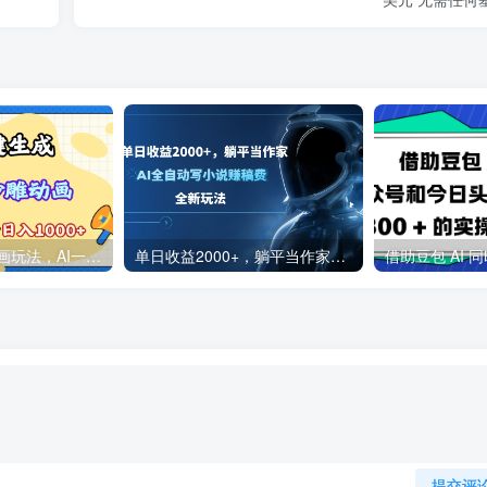
2025最新沙雕动画玩法，AI一键生成，条条原创 轻松破千万播放，单日变现1K+，小白看完就会
单日收益2000+，躺平当作家，AI全自动写小说赚稿费，全新玩法
提交评