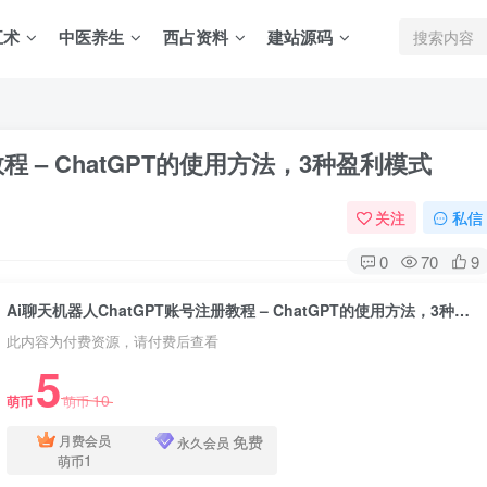
五术
中医养生
西占资料
建站源码
程 – ChatGPT的使用方法，3种盈利模式
关注
私信
0
70
9
Ai聊天机器人ChatGPT账号注册教程 – ChatGPT的使用方法，3种盈利模式
此内容为付费资源，请付费后查看
5
10
萌币
萌币
免费
月费会员
永久会员
1
萌币