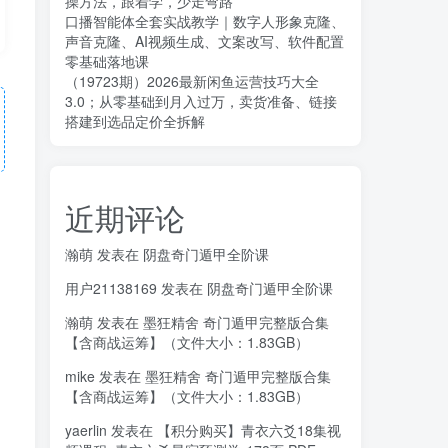
操方法，跟着学，少走弯路
口播智能体全套实战教学｜数字人形象克隆、
声音克隆、AI视频生成、文案改写、软件配置
零基础落地课
（19723期）2026最新闲鱼运营技巧大全
3.0；从零基础到月入过万，卖货准备、链接
搭建到选品定价全拆解
近期评论
瀚萌
发表在
阴盘奇门遁甲全阶课
用户21138169
发表在
阴盘奇门遁甲全阶课
瀚萌
发表在
墨狂精舍 奇门遁甲完整版合集
【含商战运筹】（文件大小：1.83GB）
mike
发表在
墨狂精舍 奇门遁甲完整版合集
【含商战运筹】（文件大小：1.83GB）
yaerlin
发表在
【积分购买】青衣六爻18集视