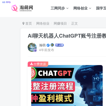
三网同步
网络创业
国学
首页
网络创业
网赚项目
正文
Ai聊天机器人ChatGPT账号注册教
瀚萌
4年前发布
付费资源