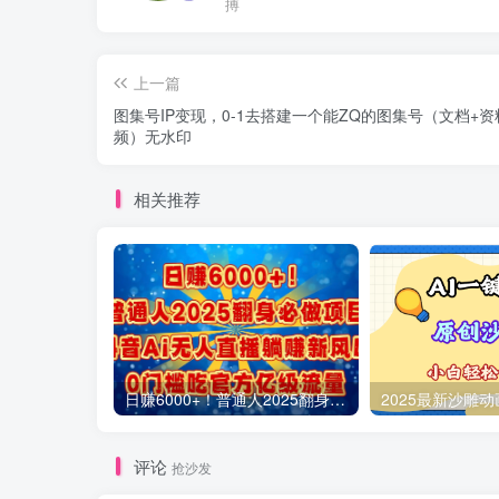
搏
上一篇
图集号IP变现，0-1去搭建一个能ZQ的图集号（文档+资
频）无水印
相关推荐
日赚6000+！普通人2025翻身必做项目，抖音Ai无人直播躺赚新风口，0门槛吃官方亿级流量
评论
抢沙发