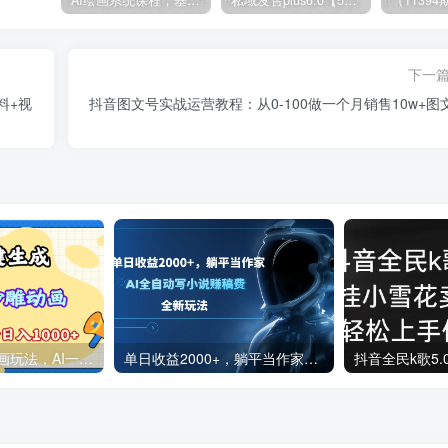
下一
料+视
抖音图文号实战运营教程：从0-100做一个月销售10w+图
2025最新沙雕动画玩法，AI一键生成，条条原创 轻松破千万播放，单日变现1K+，小白看完就会
单日收益2000+，躺平当作家，AI全自动写小说赚稿费，全新玩法