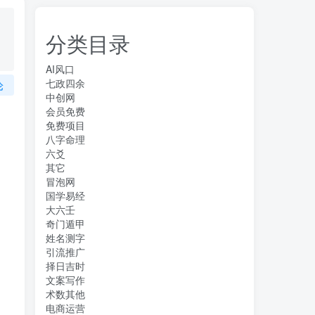
分类目录
AI风口
七政四余
论
中创网
会员免费
免费项目
八字命理
六爻
其它
冒泡网
国学易经
大六壬
奇门遁甲
姓名测字
引流推广
择日吉时
文案写作
术数其他
电商运营