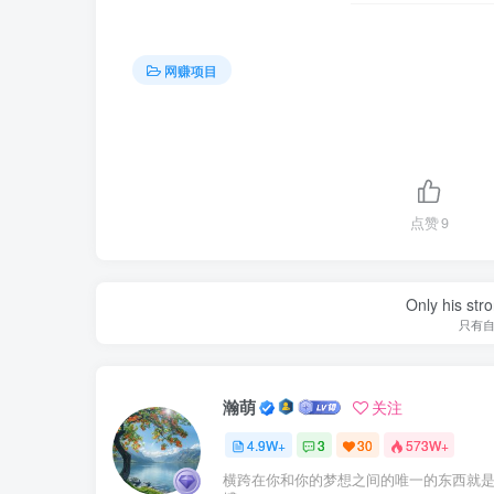
网赚项目
点赞
9
Only his str
只有
瀚萌
关注
4.9W+
3
30
573W+
横跨在你和你的梦想之间的唯一的东西就