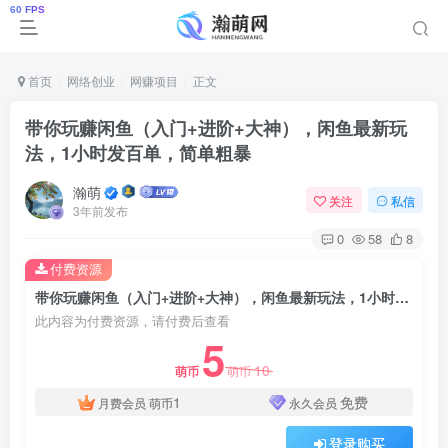
首页
网络创业
网赚项目
正文
带你玩赚闲鱼（入门+进阶+大神），闲鱼最新玩
法，1小时发百单，简单粗暴
瀚萌
关注
私信
3年前发布
0
58
8
付费资源
带你玩赚闲鱼（入门+进阶+大神），闲鱼最新玩法，1小时发百单，简单粗暴
此内容为付费资源，请付费后查看
5
10
萌币
萌币
1
免费
月费会员
萌币
永久会员
登录购买