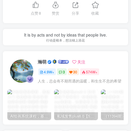
点赞
8
赞赏
分享
收藏
It is by acts and not by ideas that people live.
行动是根本，想法锦上添花
瀚萌
关注
4.9W+
3
30
574W+
人生，总会有不期而遇的温暖，和生生不息的希望
AI绘画系统课程，基础入门-实战案例-商业应用
私域发售plus6.0【5月份线下课录音】/全域套装sop流程包，社群发售工具套装模型