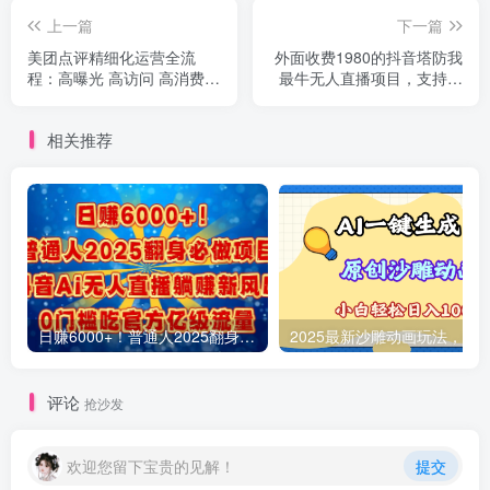
上一篇
下一篇
美团点评精细化运营全流
外面收费1980的抖音塔防我
程：高曝光 高访问 高消费转
最牛无人直播项目，支持抖
化
音报白【云软件+详细教程】
相关推荐
日赚6000+！普通人2025翻身必做项目，抖音Ai无人直播躺赚新风口，0门槛吃官方亿级流量
评论
抢沙发
欢迎您留下宝贵的见解！
提交