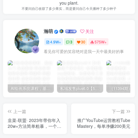
you plant.
不要问自己收获了多少果实，而是要问自己今天播种了多少种子
瀚萌
关注
4.9W+
3
30
575W+
看见你可爱的笑容绝对是我一天中最美好的事
AI绘画系统课程，基础入门-实战案例-商业应用
私域发售plus6.0【5月份线下课录音】/全域套装sop流程包，社群发售工具套装模型
上一篇
下一篇
韭菜-联盟· 2023年带你年入
推广YouTube运营教程Tube
20w+方法简单粗暴，一个教
Mastery，每单净赚200美元
你割韭菜的课程