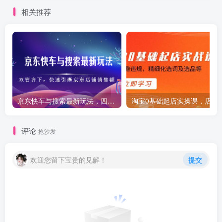
相关推荐
京东快车与搜索最新玩法，四个维度抢占红利，引爆京东平台
淘宝0基础起店实操课，店铺
评论
抢沙发
欢迎您留下宝贵的见解！
提交