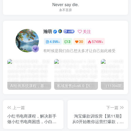
Never say die.
永不言弃
瀚萌
关注
4.9W+
3
30
574W+
有时候是我们自己想太多才让自己如此难受
AI绘画系统课程，基础入门-实战案例-商业应用
私域发售plus6.0【5月份线下课录音】/全域套装sop流程包，社群发售工具套装模型
上一篇
下一篇
小红书电商课程，解决新手
淘宝爆款训练营【第11期】
做小红书电商困惑，小白一
从0开始教你运营打爆款，方
台手机也能做电商
向+实操+放大