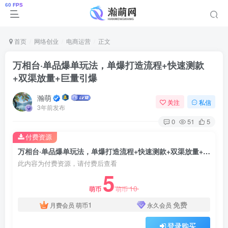
首页
网络创业
电商运营
正文
万相台·单品爆单玩法，单爆打造流程+快速测款
+双渠放量+巨量引爆
瀚萌
关注
私信
3年前发布
0
51
5
付费资源
万相台·单品爆单玩法，单爆打造流程+快速测款+双渠放量+巨量引爆
此内容为付费资源，请付费后查看
5
10
萌币
萌币
1
免费
月费会员
萌币
永久会员
登录购买