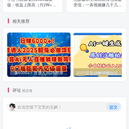
版：收益上限高（月2W+操
变现：一条视频赚几千几万
作简单易上手）
（教程+素材）
相关推荐
日赚6000+！普通人2025翻身必做项目，抖音Ai无人直播躺赚新风口，0门槛吃官方亿级流量
评论
抢沙发
欢迎您留下宝贵的见解！
提交