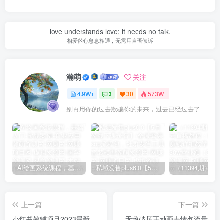
love understands love; it needs no talk.
相爱的心息息相通，无需用言语倾诉
瀚萌
关注
4.9W+
3
30
573W+
别再用你的过去欺骗你的未来，过去已经过去了
AI绘画系统课程，基础入门-实战案例-商业应用
私域发售plus6.0【5月份线下课录音】/全域套装sop流程包，社群发售工具套装模型
上一篇
下一篇
小红书教辅项目2023最新
无敌破坏王动画表情包流量