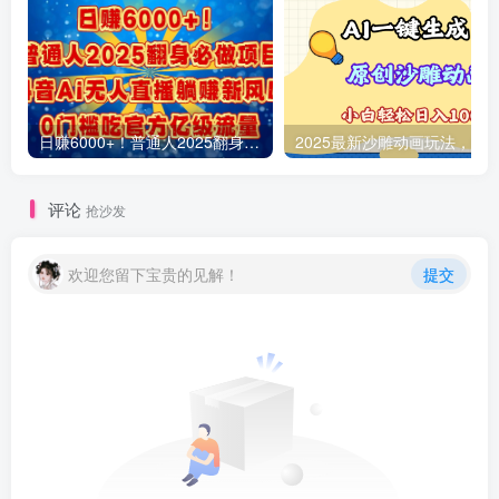
日赚6000+！普通人2025翻身必做项目，抖音Ai无人直播躺赚新风口，0门槛吃官方亿级流量
评论
抢沙发
欢迎您留下宝贵的见解！
提交