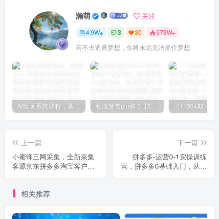
瀚萌
关注
4.9W+
3
30
573W+
若不去追逐梦想，你将永远无法抓住梦想
AI绘画系统课程，基础入门-实战案例-商业应用
私域发售plus6.0【5月份线下课录音】/全域套装sop流程包，社群发售工具套装模型
上一篇
下一篇
小蜜蜂三网采集，全新采集
拼多多-运营0-1实操训练
客源京东拼多多淘宝客户一
营，拼多多0基础入门，从基
键导出
础到进阶的可实操玩法
相关推荐