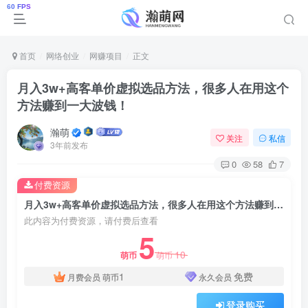
首页
网络创业
网赚项目
正文
月入3w+高客单价虚拟选品方法，很多人在用这个
方法赚到一大波钱！
瀚萌
关注
私信
3年前发布
0
58
7
付费资源
月入3w+高客单价虚拟选品方法，很多人在用这个方法赚到一大波钱！
此内容为付费资源，请付费后查看
5
10
萌币
萌币
1
免费
月费会员
萌币
永久会员
登录购买