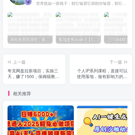
世界犹如一面镜子：朝它皱眉它就朝你皱眉，朝它微笑它也吵你微笑
AI绘画系统课程，基础入门-实战案例-商业应用
私域发售plus6.0【5月份线下课录音】/全域套装sop流程包，社群发售工具套装模型
上一篇
下一篇
夸克‬网盘拉新项目，实操‬三
个人IP系列课程，直接可以
天，赚了1500，保姆级‬教程
使用落地，做有影响力的好
分享
IP 年入百万
相关推荐