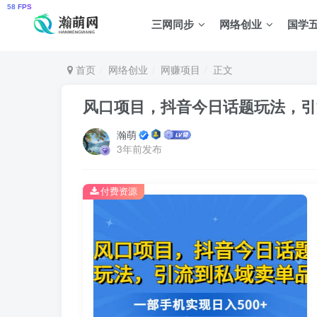
三网同步
网络创业
国学
首页
网络创业
网赚项目
正文
风口项目，抖音今日话题玩法，引
瀚萌
3年前发布
付费资源