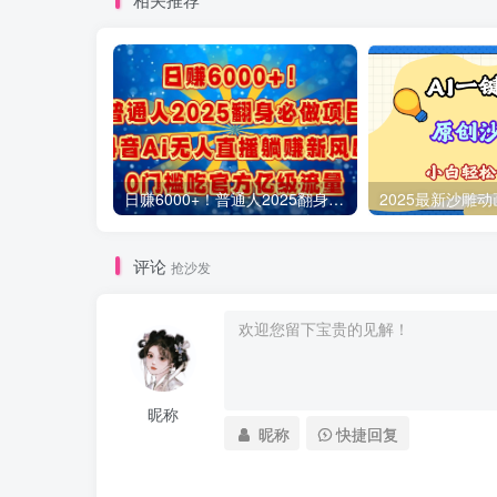
日赚6000+！普通人2025翻身必做项目，抖音Ai无人直播躺赚新风口，0门槛吃官方亿级流量
评论
抢沙发
昵称
昵称
快捷回复