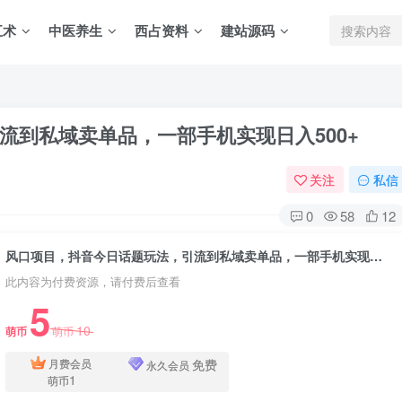
五术
中医养生
西占资料
建站源码
流到私域卖单品，一部手机实现日入500+
关注
私信
0
58
12
风口项目，抖音今日话题玩法，引流到私域卖单品，一部手机实现日入500+
此内容为付费资源，请付费后查看
5
10
萌币
萌币
免费
月费会员
永久会员
1
萌币