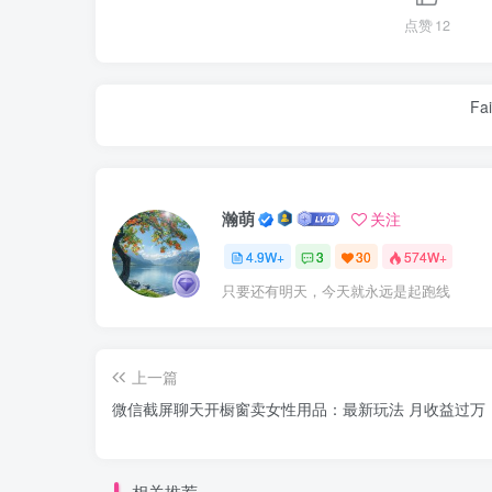
点赞
12
Fai
瀚萌
关注
4.9W+
3
30
574W+
只要还有明天，今天就永远是起跑线
上一篇
微信截屏聊天开橱窗卖女性用品：最新玩法 月收益过万
相关推荐