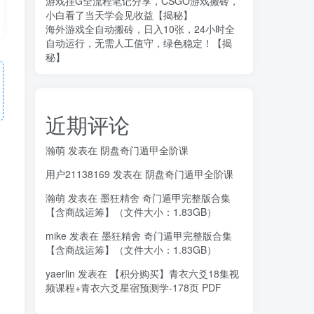
游戏挂G全流程笔记分享，CSGO游戏搬砖，
小白看了当天学会见收益【揭秘】
海外游戏全自动搬砖，日入10张，24小时全
自动运行，无需人工值守，绿色稳定！【揭
秘】
近期评论
瀚萌
发表在
阴盘奇门遁甲全阶课
用户21138169
发表在
阴盘奇门遁甲全阶课
瀚萌
发表在
墨狂精舍 奇门遁甲完整版合集
【含商战运筹】（文件大小：1.83GB）
mike
发表在
墨狂精舍 奇门遁甲完整版合集
【含商战运筹】（文件大小：1.83GB）
yaerlin
发表在
【积分购买】青衣六爻18集视
频课程+青衣六爻星宿预测学-178页 PDF