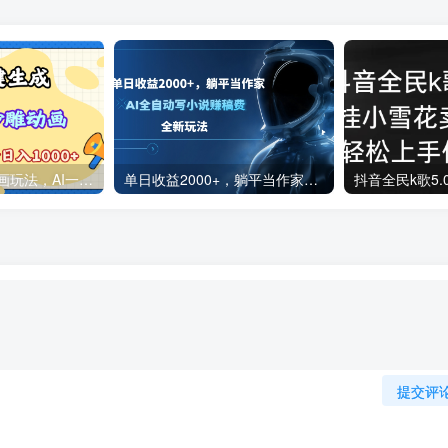
2025最新沙雕动画玩法，AI一键生成，条条原创 轻松破千万播放，单日变现1K+，小白看完就会
单日收益2000+，躺平当作家，AI全自动写小说赚稿费，全新玩法
提交评