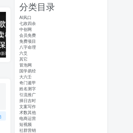
分类目录
AI风口
七政四余
中创网
会员免费
免费项目
八字命理
六爻
抖音全民k歌5.0新玩法，直播挂小雪花卖教程月入10万，小白轻松上手，保…
借助豆包 AI 同时写公众号和今日头条原创情感短文日赚 300 + 的实操之路，可矩形操作
其它
冒泡网
国学易经
大六壬
奇门遁甲
姓名测字
引流推广
择日吉时
文案写作
术数其他
论
电商运营
短视频
社群营销