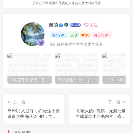
只有在日常生活中尽责的人才会在重大时刻尽责
瀚萌
关注
4.9W+
3
30
573W+
我们都在被这个世界温柔的爱着
AI绘画系统课程，基础入门-实战案例-商业应用
私域发售plus6.0【5月份线下课录音】/全域套装sop流程包，社群发售工具套装模型
上一篇
下一篇
靠PS月入过万 小白做这个赛
用最火的ai洗稿，无脑批量
道很吃香 每天2小时，简单
生成爆款小红书内容，省时
且暴利（教学+170G资料
省力，每天收入不只300+
相关推荐