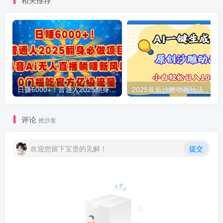
日赚6000+！普通人2025翻身必做项目，抖音Ai无人直播躺赚新风口，0门槛吃官方亿级流量
评论
抢沙发
欢迎您留下宝贵的见解！
提交