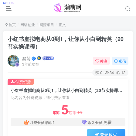
首页
网络创业
网赚项目
正文
小红书虚拟电商从0到1，让你从小白到精英（20
节实操课程）
瀚萌
关注
私信
3年前发布
0
34
12
付费资源
小红书虚拟电商从0到1，让你从小白到精英（20节实操课程）
此内容为付费资源，请付费后查看
5
10
萌币
萌币
1
免费
月费会员
萌币
永久会员
登录购买