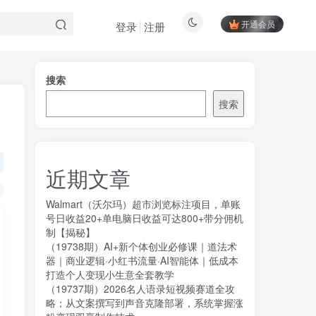
开通会员
登录
注册
搜索
搜索
近期文章
Walmart（沃尔玛）超市浏览标注项目，单账
号日收益20+单电脑日收益可达800+带分佣机
制【揭秘】
（19738期）AI+新个体创业必修课｜道法术
器｜商业逻辑·小红书流量·AI智能体｜低成本
打造个人变现小生意全套教学
（19737期）2026名人语录短视频赛道全攻
略；从文案撰写到声音克隆部署，系统掌握涨