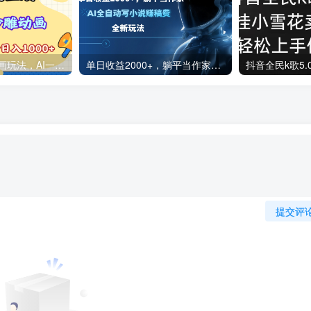
2025最新沙雕动画玩法，AI一键生成，条条原创 轻松破千万播放，单日变现1K+，小白看完就会
单日收益2000+，躺平当作家，AI全自动写小说赚稿费，全新玩法
提交评