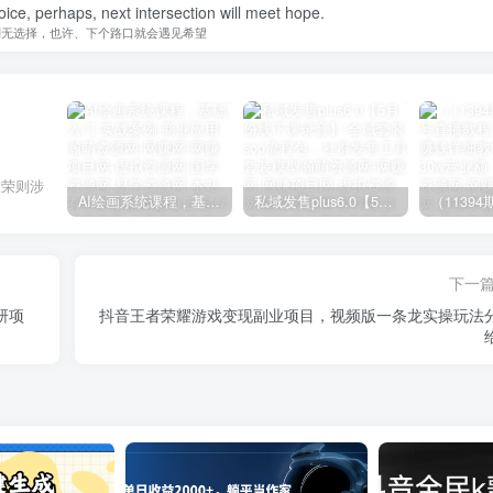
ice, perhaps, next intersection will meet hope.
别无选择，也许、下个路口就会遇见希望
虚荣则涉
AI绘画系统课程，基础入门-实战案例-商业应用
私域发售plus6.0【5月份线下课录音】/全域套装sop流程包，社群发售工具套装模型
下一
研项
抖音王者荣耀游戏变现副业项目，视频版一条龙实操玩法