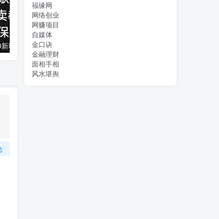
福缘网
网络创业
网赚项目
自媒体
金口诀
抖音全民k歌5.0新玩法，直播挂小雪花卖教程月入10万，小白轻松上手，保…
借助豆包 AI 同时写公众号和今日头条原创情感短文日赚 300 + 的实操之路，可矩形操作
金融理财
面相手相
风水堪舆
论