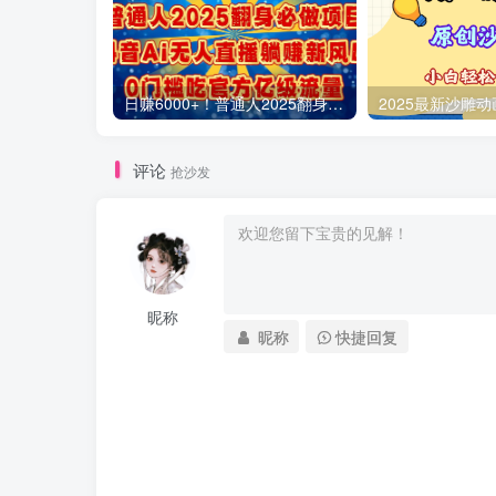
日赚6000+！普通人2025翻身必做项目，抖音Ai无人直播躺赚新风口，0门槛吃官方亿级流量
评论
抢沙发
昵称
昵称
快捷回复