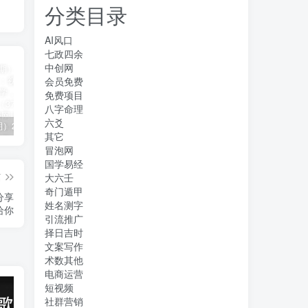
分类目录
AI风口
七政四余
中创网
会员免费
免费项目
八字命理
六爻
（11394期）2024视频号直播教程：视频号如何赚钱详细教学，一场直播30w营业额（37节）
2024年短剧高燃混剪教程—音乐短剧剪辑玩法
（11223期）2024实体短视频引流爆单实操课，快速成为流量大师（60节）
其它
冒泡网
国学易经
篇
大六壬
奇门遁甲
分享
姓名测字
给你
引流推广
择日吉时
文案写作
术数其他
电商运营
短视频
社群营销