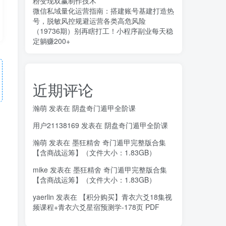
粉变现双赢制作技术
微信私域量化运营指南：搭建账号基建打造热
号，脱敏风控规避运营各类高危风险
（19736期）别再瞎打工！小程序副业每天稳
定躺赚200+
近期评论
瀚萌
发表在
阴盘奇门遁甲全阶课
用户21138169
发表在
阴盘奇门遁甲全阶课
瀚萌
发表在
墨狂精舍 奇门遁甲完整版合集
【含商战运筹】（文件大小：1.83GB）
mike
发表在
墨狂精舍 奇门遁甲完整版合集
【含商战运筹】（文件大小：1.83GB）
yaerlin
发表在
【积分购买】青衣六爻18集视
频课程+青衣六爻星宿预测学-178页 PDF