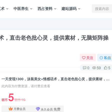
五术
中医养生
西占资料
建站源码
话术，直击老色批心灵，提供素材，无脑矩阵操
关注
私信
0
59
5
一天变现1300，泳装美女+情感话术，直击老色批心灵，提供素材，无脑矩阵操作
此内容为付费资源，请付费后查看
5
10
萌币
萌币
免费
月费会员
永久会员