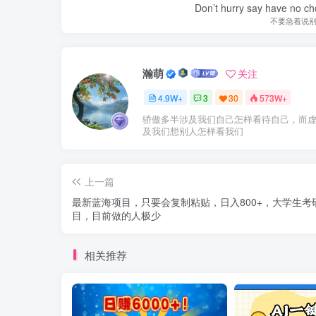
Don’t hurry say have no cho
不要急着说
瀚萌
关注
4.9W+
3
30
573W+
骄傲多半涉及我们自己怎样看待自己，而
及我们想别人怎样看我们
上一篇
最新蓝海项目，只要会复制粘贴，日入800+，大学生考
目，目前做的人极少
相关推荐