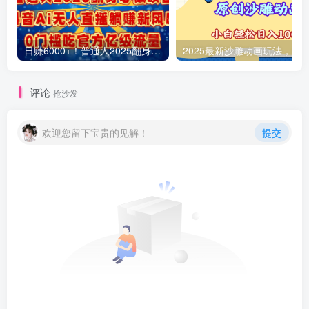
日赚6000+！普通人2025翻身必做项目，抖音Ai无人直播躺赚新风口，0门槛吃官方亿级流量
评论
抢沙发
欢迎您留下宝贵的见解！
提交