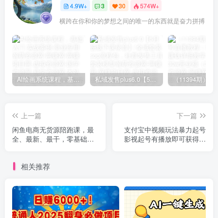
4.9W+
3
30
574W+
横跨在你和你的梦想之间的唯一的东西就是奋力拼搏
AI绘画系统课程，基础入门-实战案例-商业应用
私域发售plus6.0【5月份线下课录音】/全域套装sop流程包，社群发售工具套装模型
上一篇
下一篇
闲鱼电商无货源陪跑课，最
支付宝中视频玩法暴力起号
全、最新、最干，零基础实
影视起号有播放即可获得收
战！
益（带素材）
相关推荐