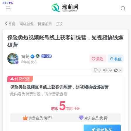
首页
网络创业
网赚项目
正文
保险类短视频账号线上获客训练营，短视频搞钱爆
破营
瀚萌
关注
私信
3年前发布
0
39
6
付费资源
保险类短视频账号线上获客训练营，短视频搞钱爆破营
此内容为付费资源，请付费后查看
5
10
萌币
萌币
1
免费
月费会员
萌币
永久会员
登录购买