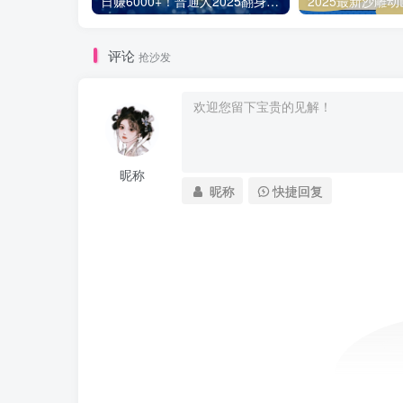
日赚6000+！普通人2025翻身必做项目，抖音Ai无人直播躺赚新风口，0门槛吃官方亿级流量
评论
抢沙发
昵称
昵称
快捷回复