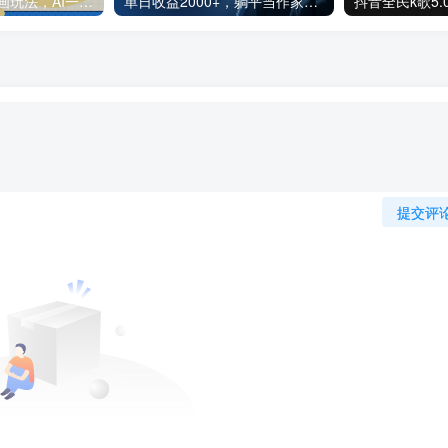
2025最新沙雕动画玩法，AI一键生成，条条原创 轻松破千万播放，单日变现1K+，小白看完就会
单日收益2000+，躺平当作家，AI全自动写小说赚稿费，全新玩法
提交评