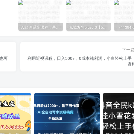
AI绘画系统课程，基础入门-实战案例-商业应用
私域发售plus6.0【5月份线下课录音】/全域套装sop流程包，社群发售工具套装模型
下一
也可
利用近视课程，日入500+，0成本纯利润，小白轻松上手
资