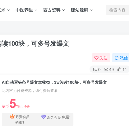
五术
中医养生
西占资料
建站源码
阅读100块，可多号发爆文
关注
私信
0
49
11
AI自动写头条号爆文拿收益，3w阅读100块，可多号发爆文
此内容为付费资源，请付费后查看
5
10
萌币
萌币
免费
月费会员
永久会员
1
萌币