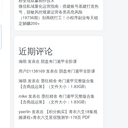
粉变现双赢制作技术
微信私域量化运营指南：搭建账号基建打造热
号，脱敏风控规避运营各类高危风险
（19736期）别再瞎打工！小程序副业每天稳
定躺赚200+
近期评论
瀚萌
发表在
阴盘奇门遁甲全阶课
用户21138169
发表在
阴盘奇门遁甲全阶课
瀚萌
发表在
墨狂精舍 奇门遁甲完整版合集
【含商战运筹】（文件大小：1.83GB）
mike
发表在
墨狂精舍 奇门遁甲完整版合集
【含商战运筹】（文件大小：1.83GB）
yaerlin
发表在
【积分购买】青衣六爻18集视
频课程+青衣六爻星宿预测学-178页 PDF