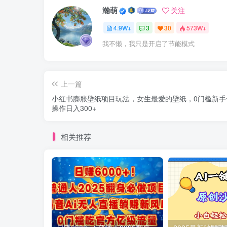
瀚萌
关注
4.9W+
3
30
573W+
我不懒，我只是开启了节能模式
上一篇
小红书膨胀壁纸项目玩法，女生最爱的壁纸，0门槛新手
操作日入300+
相关推荐