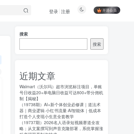
开通会员
登录
注册
搜索
搜索
近期文章
Walmart（沃尔玛）超市浏览标注项目，单账
号日收益20+单电脑日收益可达800+带分佣机
制【揭秘】
（19738期）AI+新个体创业必修课｜道法术
器｜商业逻辑·小红书流量·AI智能体｜低成本
打造个人变现小生意全套教学
（19737期）2026名人语录短视频赛道全攻
略；从文案撰写到声音克隆部署，系统掌握涨