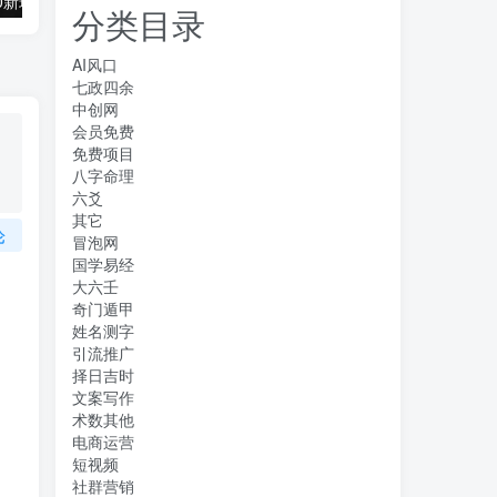
抖音全民k歌5.0新玩法，直播挂小雪花卖教程月入10万，小白轻松上手，保…
借助豆包 AI 同时写公众号和今日头条原创情感短文日赚 300 + 的实操之路，可矩形操作
分类目录
AI风口
七政四余
中创网
会员免费
免费项目
八字命理
六爻
其它
论
冒泡网
国学易经
大六壬
奇门遁甲
姓名测字
引流推广
择日吉时
文案写作
术数其他
电商运营
短视频
社群营销