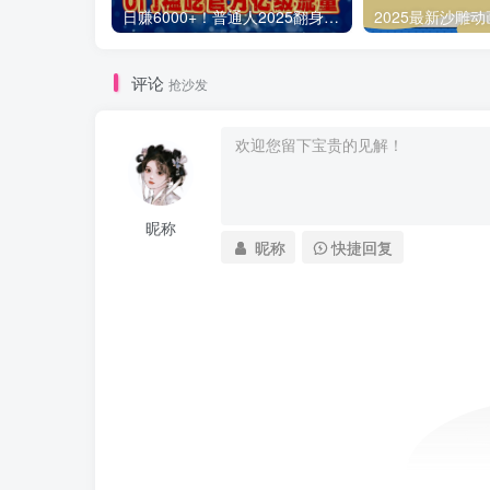
日赚6000+！普通人2025翻身必做项目，抖音Ai无人直播躺赚新风口，0门槛吃官方亿级流量
评论
抢沙发
昵称
昵称
快捷回复