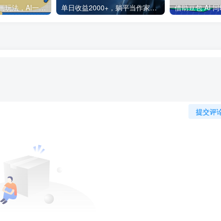
2025最新沙雕动画玩法，AI一键生成，条条原创 轻松破千万播放，单日变现1K+，小白看完就会
单日收益2000+，躺平当作家，AI全自动写小说赚稿费，全新玩法
提交评