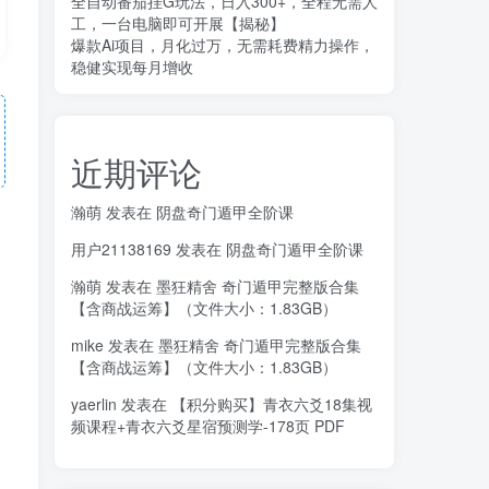
全自动番茄挂G玩法，日入300+，全程无需人
工，一台电脑即可开展【揭秘】
爆款Ai项目，月化过万，无需耗费精力操作，
稳健实现每月增收
近期评论
瀚萌
发表在
阴盘奇门遁甲全阶课
用户21138169
发表在
阴盘奇门遁甲全阶课
瀚萌
发表在
墨狂精舍 奇门遁甲完整版合集
【含商战运筹】（文件大小：1.83GB）
mike
发表在
墨狂精舍 奇门遁甲完整版合集
【含商战运筹】（文件大小：1.83GB）
yaerlin
发表在
【积分购买】青衣六爻18集视
频课程+青衣六爻星宿预测学-178页 PDF