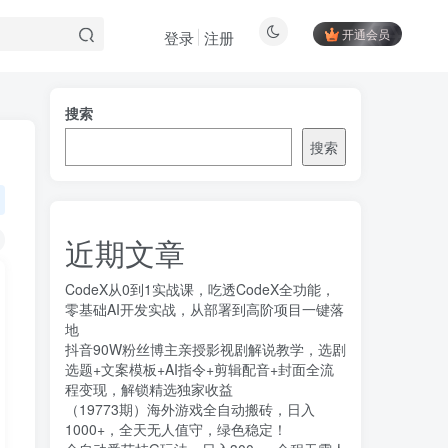
开通会员
登录
注册
搜索
搜索
近期文章
CodeX从0到1实战课，吃透CodeX全功能，
零基础AI开发实战，从部署到高阶项目一键落
地
抖音90W粉丝博主亲授影视剧解说教学，选剧
选题+文案模板+AI指令+剪辑配音+封面全流
程变现，解锁精选独家收益
（19773期）海外游戏全自动搬砖，日入
1000+，全天无人值守，绿色稳定！