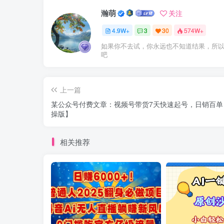
瀚萌
关注
4.9W+
3
30
574W+
如果你不去试，你永远也不知道结果，所
吧
上一篇
某公众号付费文章：视频号带货7天快速起号，日销百单
操版】
相关推荐