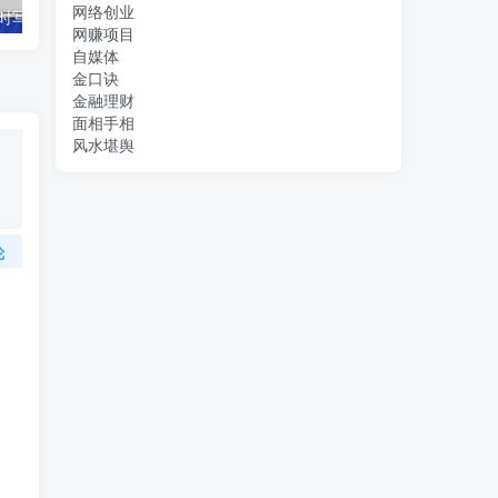
网络创业
借助豆包 AI 同时写公众号和今日头条原创情感短文日赚 300 + 的实操之路，可矩形操作
抖音全民k歌5.0新玩法，直播挂小雪花卖教程月入10万，小白轻松上手，保…
网赚项目
自媒体
金口诀
金融理财
面相手相
风水堪舆
论