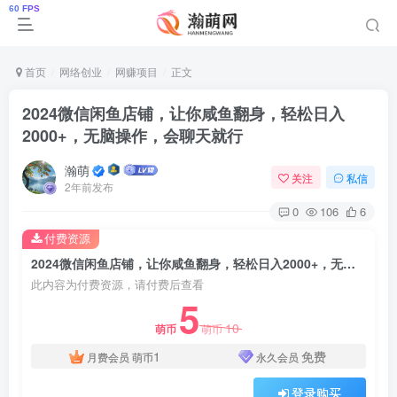
首页
网络创业
网赚项目
正文
2024微信闲鱼店铺，让你咸鱼翻身，轻松日入
2000+，无脑操作，会聊天就行
瀚萌
关注
私信
2年前发布
0
106
6
付费资源
2024微信闲鱼店铺，让你咸鱼翻身，轻松日入2000+，无脑操作，会聊天就行
此内容为付费资源，请付费后查看
5
10
萌币
萌币
1
免费
月费会员
萌币
永久会员
登录购买