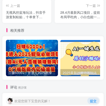
上一篇
下一篇
无视风控蓝海玩法，抖音手
28.4月最新风口项目，提前
游复制粘贴，十单拿下
布局早吃肉，小白也能一天
350，月入上千加！
暴利500+
相关推荐
日赚6000+！普通人2025翻身必做项目，抖音Ai无人直播躺赚新风口，0门槛吃官方亿级流量
评论
抢沙发
欢迎您留下宝贵的见解！
提交