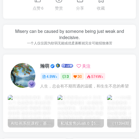
点赞
6
赞赏
分享
收藏
Misery can be caused by someone being just weak and
indecisive.
一个人仅仅因为软弱无能或优柔寡断就完全可能招致痛苦
瀚萌
关注
4.9W+
3
30
574W+
人生，总会有不期而遇的温暖，和生生不息的希望
AI绘画系统课程，基础入门-实战案例-商业应用
私域发售plus6.0【5月份线下课录音】/全域套装sop流程包，社群发售工具套装模型