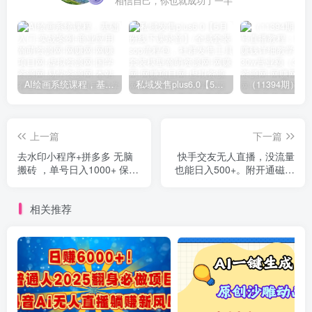
相信自己，你也就成功了一半
AI绘画系统课程，基础入门-实战案例-商业应用
私域发售plus6.0【5月份线下课录音】/全域套装sop流程包，社群发售工具套装模型
上一篇
下一篇
去水印小程序+拼多多 无脑
快手交友无人直播，没流量
搬砖 ，单号日入1000+ 保姆
也能日入500+。附开通磁力
级教程 可放大批量操作
二维码
相关推荐