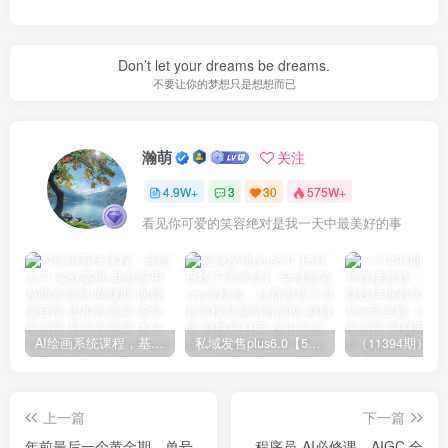
Don’t let your dreams be dreams.
不要让你的梦想只是想想而已
瀚萌
关注
4.9W+
3
30
575W+
看见你可爱的笑容绝对是我一天中最美好的事
AI绘画系统课程，基础入门-实战案例-商业应用
私域发售plus6.0【5月份线下课录音】/全域套装sop流程包，社群发售工具套装模型
上一篇
下一篇
年前最后一个黄金期，单号
程序员-AI必修课，AIGC 全