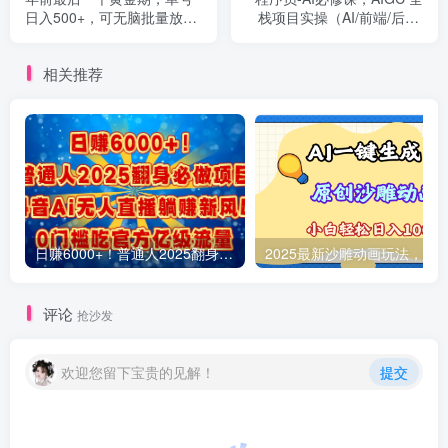
日入500+，可无脑批量放大
栈项目实操（AI/前端/后端/
操作
测试/运维)
相关推荐
日赚6000+！普通人2025翻身必做项目，抖音Ai无人直播躺赚新风口，0门槛吃官方亿级流量
评论
抢沙发
欢迎您留下宝贵的见解！
提交