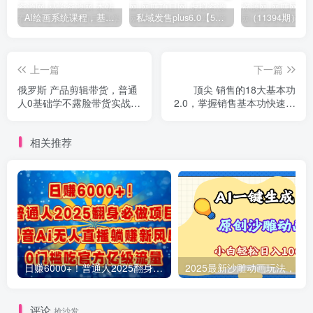
AI绘画系统课程，基础入门-实战案例-商业应用
私域发售plus6.0【5月份线下课录音】/全域套装sop流程包，社群发售工具套装模型
上一篇
下一篇
俄罗斯 产品剪辑带货，普通
顶尖 销售的18大基本功
人0基础学不露脸带货实战教
2.0，掌握销售基本功快速成
程（16节课）
为销售高手
相关推荐
日赚6000+！普通人2025翻身必做项目，抖音Ai无人直播躺赚新风口，0门槛吃官方亿级流量
评论
抢沙发