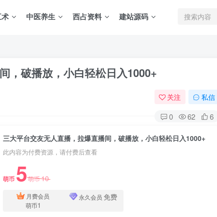
五术
中医养生
西占资料
建站源码
，破播放，小白轻松日入1000+
关注
私信
0
62
6
三大平台交友无人直播，拉爆直播间，破播放，小白轻松日入1000+
此内容为付费资源，请付费后查看
5
10
萌币
萌币
免费
月费会员
永久会员
1
萌币