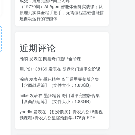
成交，搭建完整IP商业闭环
（19770期）AI Agent智能体全阶实战课；从
原理到实操全程手把手，无需编程基础也能搭
建自动运行的智能体
近期评论
瀚萌
发表在
阴盘奇门遁甲全阶课
用户21138169
发表在
阴盘奇门遁甲全阶课
瀚萌
发表在
墨狂精舍 奇门遁甲完整版合集
【含商战运筹】（文件大小：1.83GB）
mike
发表在
墨狂精舍 奇门遁甲完整版合集
【含商战运筹】（文件大小：1.83GB）
yaerlin
发表在
【积分购买】青衣六爻18集视
频课程+青衣六爻星宿预测学-178页 PDF