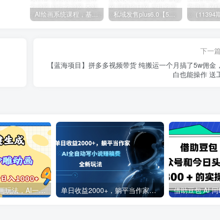
AI绘画系统课程，基础入门-实战案例-商业应用
私域发售plus6.0【5月份线下课录音】/全域套装sop流程包，社群发售工具套装模型
下一
【蓝海项目】拼多多视频带货 纯搬运一个月搞了5w佣金
白也能操作 送
2025最新沙雕动画玩法，AI一键生成，条条原创 轻松破千万播放，单日变现1K+，小白看完就会
单日收益2000+，躺平当作家，AI全自动写小说赚稿费，全新玩法