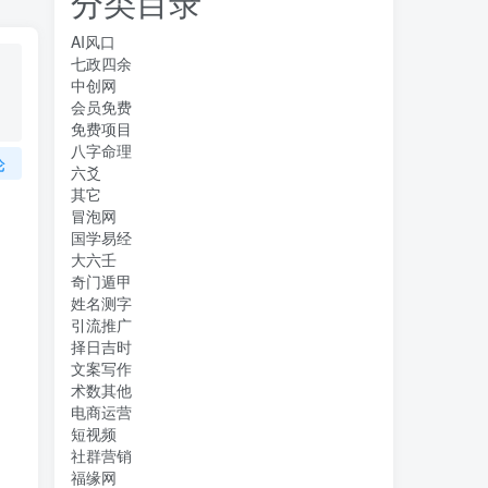
分类目录
AI风口
七政四余
中创网
会员免费
免费项目
八字命理
论
六爻
其它
冒泡网
国学易经
大六壬
奇门遁甲
姓名测字
引流推广
择日吉时
文案写作
术数其他
电商运营
短视频
社群营销
福缘网