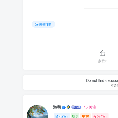
网赚项目
点赞
6
Do not find excuses
不要
瀚萌
关注
4.9W+
3
30
574W+