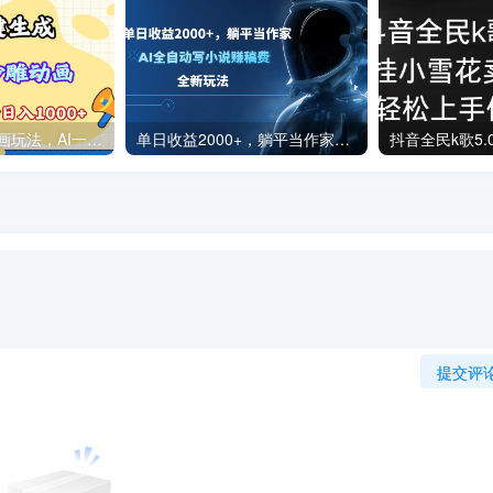
2025最新沙雕动画玩法，AI一键生成，条条原创 轻松破千万播放，单日变现1K+，小白看完就会
单日收益2000+，躺平当作家，AI全自动写小说赚稿费，全新玩法
提交评