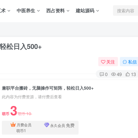
五术
中医养生
西占资料
建站源码
松日入500+
关注
私信
0
49
13
兼职平台搬砖，无脑操作可矩阵，轻松日入500+
此内容为付费资源，请付费后查看
3
10
萌币
萌币
免费
月费会员
永久会员
1
萌币