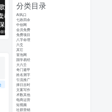
分类目录
AI风口
七政四余
中创网
会员免费
抖音全民k歌5.0新玩法，直播挂小雪花卖教程月入10万，小白轻松上手，保…
借助豆包 AI 同时写公众号和今日头条原创情感短文日赚 300 + 的实操之路，可矩形操作
免费项目
八字命理
六爻
其它
冒泡网
国学易经
大六壬
奇门遁甲
姓名测字
引流推广
论
择日吉时
文案写作
术数其他
电商运营
短视频
社群营销