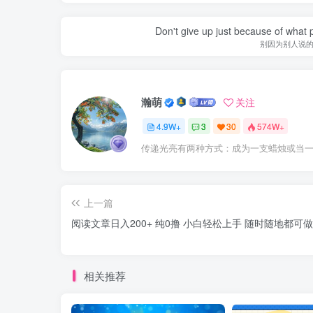
Don't give up just because of what 
别因为别人说
瀚萌
关注
4.9W+
3
30
574W+
传递光亮有两种方式：成为一支蜡烛或当
上一篇
阅读文章日入200+ 纯0撸 小白轻松上手 随时随地都可做
相关推荐