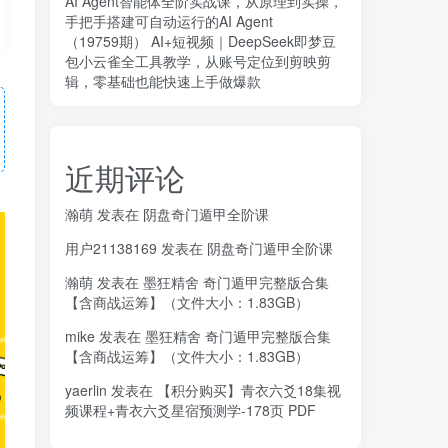
AI Agent智能体全阶实战课，从原理到实操，
手把手搭建可自动运行的AI Agent
（19759期） AI+短视频｜DeepSeek即梦豆
包小云雀全工具教学，从账号定位到剪映剪
辑，零基础也能快速上手做爆款
近期评论
瀚萌
发表在
阴盘奇门遁甲全阶课
用户21138169
发表在
阴盘奇门遁甲全阶课
瀚萌
发表在
墨狂精舍 奇门遁甲完整版合集
【含商战运筹】（文件大小：1.83GB）
mike
发表在
墨狂精舍 奇门遁甲完整版合集
【含商战运筹】（文件大小：1.83GB）
yaerlin
发表在
【积分购买】青衣六爻18集视
频课程+青衣六爻星宿预测学-178页 PDF