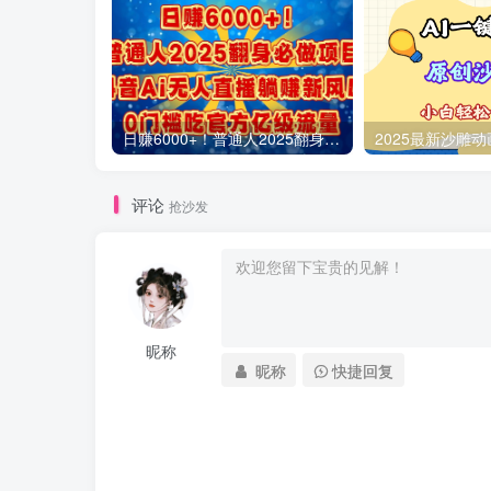
日赚6000+！普通人2025翻身必做项目，抖音Ai无人直播躺赚新风口，0门槛吃官方亿级流量
评论
抢沙发
昵称
昵称
快捷回复