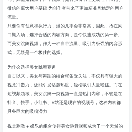
微信的庞大用户基础 为创作者带来了更加精准且稳定的用户
流量。
只要你有创意和执行力，爆的几率会非常高，因此，抢在风
口期入场，选择合适的内容方向，是你快速成功的第一步。
而美女跳舞视频，作为一种自带流量、吸引力极强的内容形
式，无疑是一个极佳的选择。
为什么选择美女跳舞赛道
自古以来，美女与舞蹈的结合就备受关注，不仅具有强大的
视觉冲击力，还能引发话题热度，轻松吸引大量粉丝。而在
短视频领域，美女跳舞一类视频一直是热门内容，不管是在
抖音、快手，小红书、B站还是现在的视频号，这种内容都
具备巨大的吸粉潜力
视觉刺激 + 娱乐的组合使得美女跳舞视频成为了一个天然的