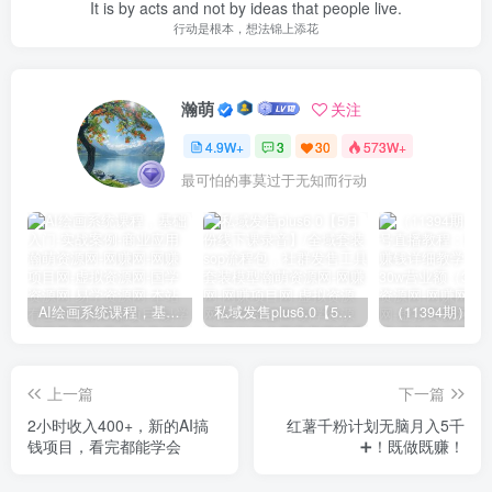
It is by acts and not by ideas that people live.
行动是根本，想法锦上添花
瀚萌
关注
4.9W+
3
30
573W+
最可怕的事莫过于无知而行动
AI绘画系统课程，基础入门-实战案例-商业应用
私域发售plus6.0【5月份线下课录音】/全域套装sop流程包，社群发售工具套装模型
上一篇
下一篇
2小时收入400+，新的AI搞
红薯千粉计划无脑月入5千
钱项目，看完都能学会
➕！既做既赚！