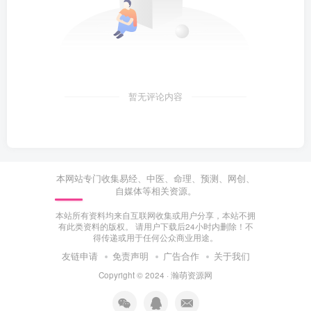
暂无评论内容
本网站专门收集易经、中医、命理、预测、网创、
自媒体等相关资源。
本站所有资料均来自互联网收集或用户分享，本站不拥
有此类资料的版权。 请用户下载后24小时内删除！不
得传递或用于任何公众商业用途。
友链申请
免责声明
广告合作
关于我们
Copyright © 2024 ·
瀚萌资源网