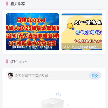
相关推荐
日赚6000+！普通人2025翻身必做项目，抖音Ai无人直播躺赚新风口，0门槛吃官方亿级流量
评论
抢沙发
欢迎您留下宝贵的见解！
提交