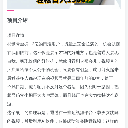
项目介绍
项目详情
视频号坐拥 12亿的日活用户，流量是完全拉满的，机会就摆
在我们眼前，这不仅是展示才华的好地方，也是普通人展现
自我、实现价值的好时机，就像抖音刚火那会儿，视频号的
大流量给每个人公平的机会，只要你有创意，就可能火起来
最近很多人都说现在的视频号就是三四年前的D音，处于一
个风口期。虎哥呢并不反对这个看法，因为相对于某因，视
频号确实坐拥巨大客户群体，而且鹅厂也在大力扶持这个赛
道。
这个项目的原理就是，通过在一些短视频平台下载美女跳舞
的视频，然后利用AI软件，转换成动漫类跳舞视频！这样的