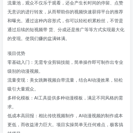
流量池，观众不仅乐于观看，还会产生长时间的停留、点赞
无意识的进行转发，从而帮助你的视频快速获得平台的推荐
和曝光。通过这种内容形式，你可以轻松积累粉丝，不管是
通过后续的短视频带 货、分成还是推广等等方式实现最大化
的变现。使我们赚的盆满钵满。
项目优势
零基础入门：无需专业剪辑技能，简单操作即可制作出专业
级别的动漫视频。
流量变现：美女跳舞视频自带流量，结合AI动漫效果，轻松
吸引大量观众。
多样化模板：AI工具提供多种动漫模板，满足不同风格的需
求。
低成本高回报：相比传统视频制作，AI动漫视频的制作成本
更低，而收益潜力巨大。项目实操简单无任何难点，极客搞