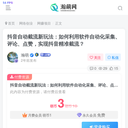
首页
网络创业
网赚项目
正文
抖音自动截流新玩法：如何利用软件自动化采集、
评论、点赞，实现抖音精准截流？
瀚萌
关注
私信
2年前发布
0
29
15
付费资源
抖音自动截流新玩法：如何利用软件自动化采集、评论、点赞，实现抖音精准截流？
此内容为付费资源，请付费后查看
3
10
萌币
萌币
1
免费
月费会员
萌币
永久会员
登录购买