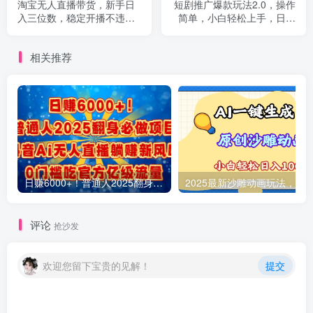
淘宝无人直播带货，新手日
短剧推广爆款玩法2.0，操作
入三位数，稳定开播不违
简单，小白轻松上手，日入
规，越久收益越高
三位数
相关推荐
日赚6000+！普通人2025翻身必做项目，抖音Ai无人直播躺赚新风口，0门槛吃官方亿级流量
评论
抢沙发
欢迎您留下宝贵的见解！
提交