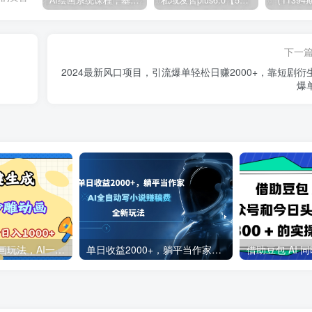
AI绘画系统课程，基础入门-实战案例-商业应用
私域发售plus6.0【5月份线下课录音】/全域套装sop流程包，社群发售工具套装模型
下一
2024最新风口项目，引流爆单轻松日赚2000+，靠短剧衍
爆
2025最新沙雕动画玩法，AI一键生成，条条原创 轻松破千万播放，单日变现1K+，小白看完就会
单日收益2000+，躺平当作家，AI全自动写小说赚稿费，全新玩法