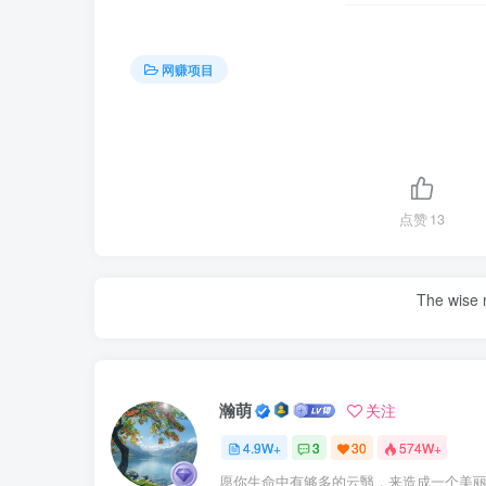
网赚项目
点赞
13
The wise m
瀚萌
关注
4.9W+
3
30
574W+
愿你生命中有够多的云翳，来造成一个美