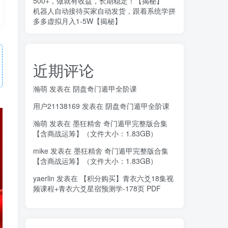
500+，做就有收益，长期稳定！【揭秘】
机器人自动接待买家自动发货，跟着系统学拼
多多虚拟月入1-5W【揭秘】
近期评论
瀚萌
发表在
阴盘奇门遁甲全阶课
用户21138169
发表在
阴盘奇门遁甲全阶课
瀚萌
发表在
墨狂精舍 奇门遁甲完整版合集
【含商战运筹】（文件大小：1.83GB）
mike
发表在
墨狂精舍 奇门遁甲完整版合集
【含商战运筹】（文件大小：1.83GB）
yaerlin
发表在
【积分购买】青衣六爻18集视
频课程+青衣六爻星宿预测学-178页 PDF