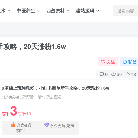
五术
中医养生
西占资料
建站源码
略，20天涨粉1.6w
关注
私信
0
30
13
0基础上班族涨粉，小红书商单新手攻略，20天涨粉1.6w
此内容为付费资源，请付费后查看
3
10
萌币
萌币
免费
月费会员
永久会员
1
萌币