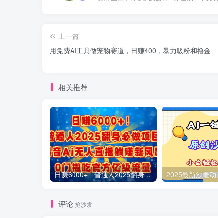
上一篇
用免费AI工具做宠物赛道，日赚400，暴力吸粉和撸金
相关推荐
日赚6000+！普通人2025翻身必做项目，抖音Ai无人直播躺赚新风口，0门槛吃官方亿级流量
评论
抢沙发