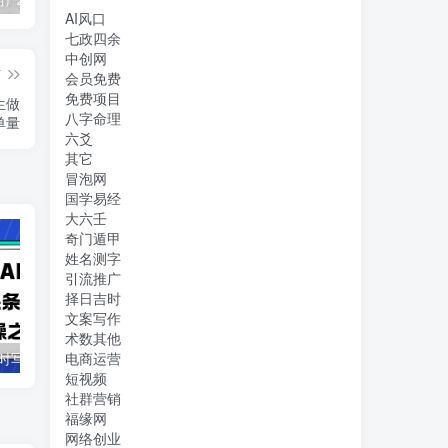
（11394期）2024视频号直播教程：视频号如何赚钱详细教学，一场直播30w营业额（37节）
2024年短剧高燃混剪教程—音乐短剧剪辑玩法
（11223期）2024实体短视频引流爆单实操课，快速成为流量大师（60节）
AI风口
七政四余
中创网
篇
会员免费
免费项目
生做
八字命理
单量
六爻
其它
冒泡网
国学易经
大六壬
奇门遁甲
姓名测字
引流推广
择日吉时
文案写作
术数其他
电商运营
借助豆包 AI 同时写公众号和今日头条原创情感短文日赚 300 + 的实操之路，可矩形操作
抖音全民k歌5.0新玩法，直播挂小雪花卖教程月入10万，小白轻松上手，保…
短视频
社群营销
福缘网
网络创业