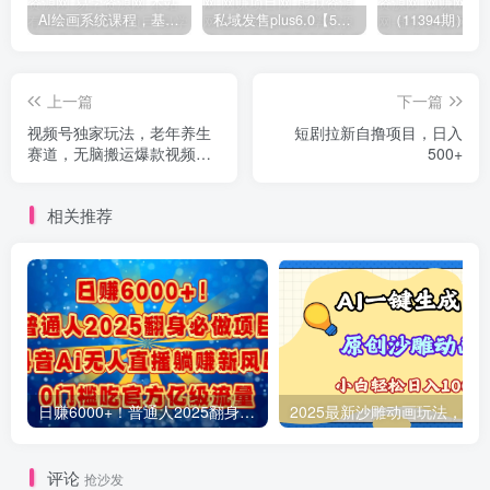
AI绘画系统课程，基础入门-实战案例-商业应用
私域发售plus6.0【5月份线下课录音】/全域套装sop流程包，社群发售工具套装模型
上一篇
下一篇
视频号独家玩法，老年养生
短剧拉新自撸项目，日入
赛道，无脑搬运爆款视频，
500+
轻松过原创，批量操作，日
入2000+
相关推荐
日赚6000+！普通人2025翻身必做项目，抖音Ai无人直播躺赚新风口，0门槛吃官方亿级流量
评论
抢沙发