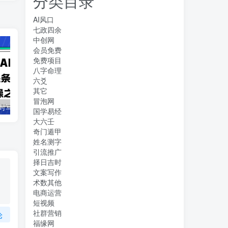
分类目录
AI风口
七政四余
中创网
会员免费
免费项目
八字命理
六爻
其它
冒泡网
借助豆包 AI 同时写公众号和今日头条原创情感短文日赚 300 + 的实操之路，可矩形操作
抖音全民k歌5.0新玩法，直播挂小雪花卖教程月入10万，小白轻松上手，保…
国学易经
大六壬
奇门遁甲
姓名测字
引流推广
择日吉时
文案写作
术数其他
电商运营
短视频
社群营销
论
福缘网