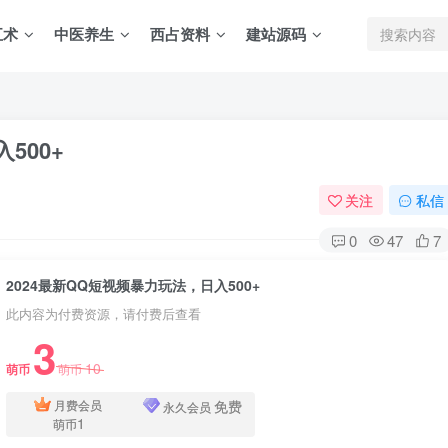
五术
中医养生
西占资料
建站源码
500+
关注
私信
0
47
7
2024最新QQ短视频暴力玩法，日入500+
此内容为付费资源，请付费后查看
3
10
萌币
萌币
免费
月费会员
永久会员
1
萌币