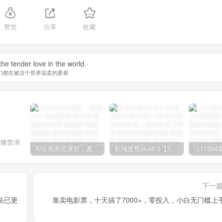
赞赏
分享
收藏
he tender love in the world.
们都在被这个世界温柔的爱着
把痛苦消
AI绘画系统课程，基础入门-实战案例-商业应用
私域发售plus6.0【5月份线下课录音】/全域套装sop流程包，社群发售工具套装模型
下一
法已更
靠卖电影票，十天搞了7000+，零投入，小白无门槛上