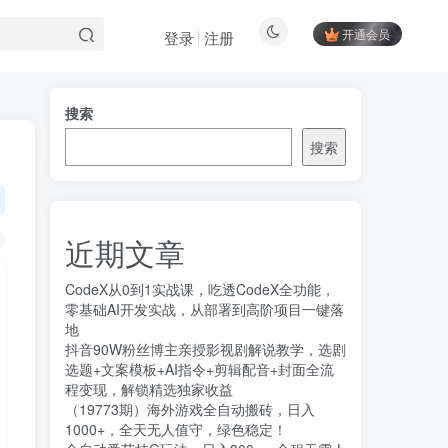
开通会员
登录
注册
搜索
搜索
近期文章
CodeX从0到1实战课，吃透CodeX全功能，
零基础AI开发实战，从部署到高阶项目一键落
地
抖音90W粉丝博主亲授影视剧解说教学，选剧
选题+文案模板+AI指令+剪辑配音+封面全流
程变现，解锁精选独家收益
（19773期）海外游戏全自动搬砖，日入
1000+，全天无人值守，绿色稳定！