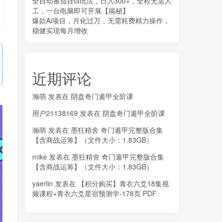
全自动番茄挂G玩法，日入300+，全程无需人
工，一台电脑即可开展【揭秘】
爆款Ai项目，月化过万，无需耗费精力操作，
稳健实现每月增收
近期评论
瀚萌
发表在
阴盘奇门遁甲全阶课
用户21138169
发表在
阴盘奇门遁甲全阶课
瀚萌
发表在
墨狂精舍 奇门遁甲完整版合集
【含商战运筹】（文件大小：1.83GB）
mike
发表在
墨狂精舍 奇门遁甲完整版合集
【含商战运筹】（文件大小：1.83GB）
yaerlin
发表在
【积分购买】青衣六爻18集视
频课程+青衣六爻星宿预测学-178页 PDF