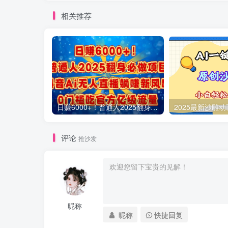
相关推荐
日赚6000+！普通人2025翻身必做项目，抖音Ai无人直播躺赚新风口，0门槛吃官方亿级流量
评论
抢沙发
昵称
昵称
快捷回复