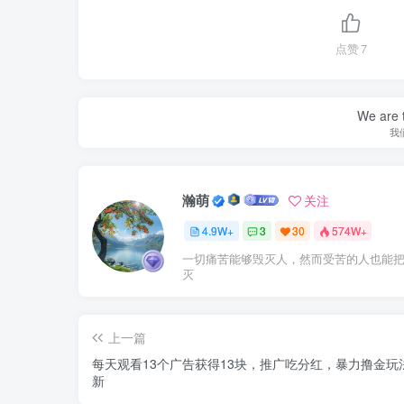
点赞
7
We are t
我
瀚萌
关注
4.9W+
3
30
574W+
一切痛苦能够毁灭人，然而受苦的人也能
灭
上一篇
每天观看13个广告获得13块，推广吃分红，暴力撸金玩
新