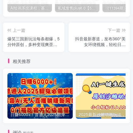
AI绘画系统课程，基础入门-实战案例-商业应用
私域发售plus6.0【5月份线下课录音】/全域套装sop流程包，社群发售工具套装模型
上一篇
下一篇
爆笑三国新玩法每条都爆，5
抖音最新赛道，发布360°美
分钟原创，多种变现爽歪
女环绕视频，轻松日入
歪，视频收益 7000+
1000+
相关推荐
日赚6000+！普通人2025翻身必做项目，抖音Ai无人直播躺赚新风口，0门槛吃官方亿级流量
评论
抢沙发