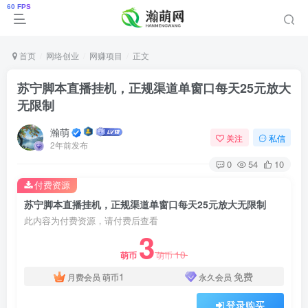
首页
网络创业
网赚项目
正文
苏宁脚本直播挂机，正规渠道单窗口每天25元放大
无限制
瀚萌
关注
私信
2年前发布
0
54
10
付费资源
苏宁脚本直播挂机，正规渠道单窗口每天25元放大无限制
此内容为付费资源，请付费后查看
3
10
萌币
萌币
1
免费
月费会员
萌币
永久会员
登录购买