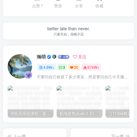
点赞
7
赞赏
分享
收藏
better late than never.
只要开始，虽晚不迟
瀚萌
关注
4.9W+
3
30
574W+
不要问自己收获了多少果实，而是要问自己今天播种了多少种子
AI绘画系统课程，基础入门-实战案例-商业应用
私域发售plus6.0【5月份线下课录音】/全域套装sop流程包，社群发售工具套装模型
上一篇
下一篇