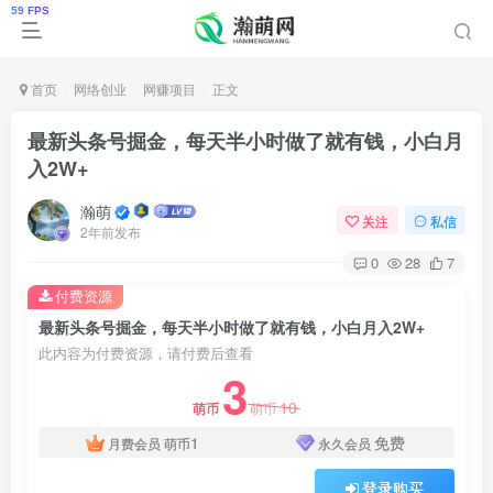
首页
网络创业
网赚项目
正文
最新头条号掘金，每天半小时做了就有钱，小白月
入2W+
瀚萌
关注
私信
2年前发布
0
28
7
付费资源
最新头条号掘金，每天半小时做了就有钱，小白月入2W+
此内容为付费资源，请付费后查看
3
10
萌币
萌币
1
免费
月费会员
萌币
永久会员
登录购买