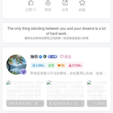
点赞
11
赞赏
分享
收藏
The only thing standing between you and your dreams is a lot
of hard work.
横跨在你和你的梦想之间的唯一的东西就是奋力拼搏
瀚萌
关注
4.9W+
3
30
573W+
即便是再微小不过的事情，你也要用心去做。这就是成功的秘密
AI绘画系统课程，基础入门-实战案例-商业应用
私域发售plus6.0【5月份线下课录音】/全域套装sop流程包，社群发售工具套装模型