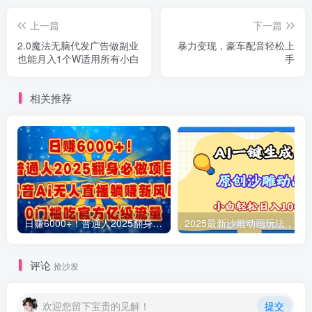
上一篇
下一篇
2.0魔法无脑代发广告做副业
暴力变现，豪车配音轻松上
也能月入1个W适用所有小白
手
相关推荐
日赚6000+！普通人2025翻身必做项目，抖音Ai无人直播躺赚新风口，0门槛吃官方亿级流量
评论
抢沙发
欢迎您留下宝贵的见解！
提交