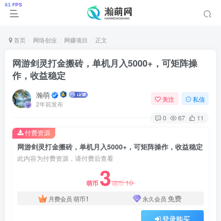
首页
网络创业
网赚项目
正文
网游剑灵打金搬砖，单机月入5000+，可矩阵操
作，收益稳定
瀚萌
关注
私信
2年前发布
0
67
11
付费资源
网游剑灵打金搬砖，单机月入5000+，可矩阵操作，收益稳定
此内容为付费资源，请付费后查看
3
10
萌币
萌币
1
免费
月费会员
萌币
永久会员
登录购买