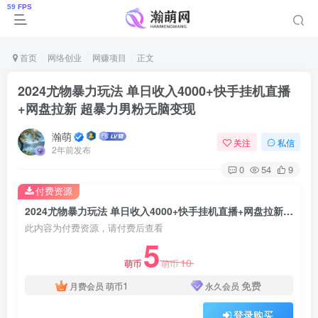
首页
网络创业
网赚项目
正文
2024尤物暴力玩法 单日收入4000+快手挂机直播
+网盘拉新 超暴力男粉无脑变现
瀚萌
关注
私信
2年前发布
0
54
9
付费资源
2024尤物暴力玩法 单日收入4000+快手挂机直播+网盘拉新 超暴力男粉无脑变现
此内容为付费资源，请付费后查看
5
10
萌币
萌币
1
免费
月费会员
萌币
永久会员
登录购买