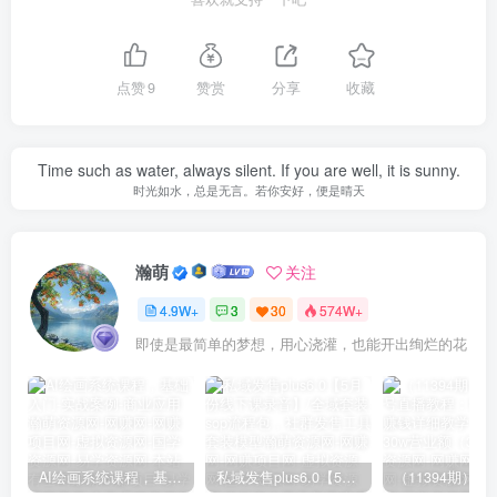
点赞
9
赞赏
分享
收藏
Time such as water, always silent. If you are well, it is sunny.
时光如水，总是无言。若你安好，便是晴天
瀚萌
关注
4.9W+
3
30
574W+
即使是最简单的梦想，用心浇灌，也能开出绚烂的花
AI绘画系统课程，基础入门-实战案例-商业应用
私域发售plus6.0【5月份线下课录音】/全域套装sop流程包，社群发售工具套装模型