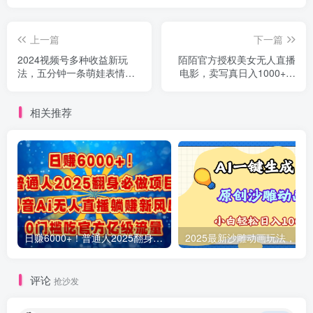
上一篇
下一篇
2024视频号多种收益新玩
陌陌官方授权美女无人直播
法，五分钟一条萌娃表情包
电影，卖写真日入1000+小
原创视频，不用开通创...
白入手项目
相关推荐
日赚6000+！普通人2025翻身必做项目，抖音Ai无人直播躺赚新风口，0门槛吃官方亿级流量
评论
抢沙发