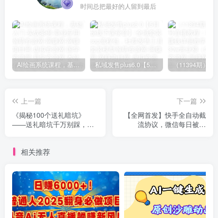
时间总把最好的人留到最后
AI绘画系统课程，基础入门-实战案例-商业应用
私域发售plus6.0【5月份线下课录音】/全域套装sop流程包，社群发售工具套装模型
上一篇
下一篇
《揭秘100个送礼暗坑》
【全网首发】快手全自动截
——送礼暗坑千万别踩，不
流协议，微信每日被动
然你就白送礼了
500+好友！全行业通用！
相关推荐