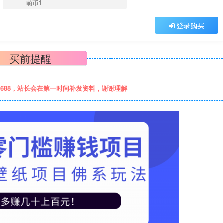
1
萌币
登录购买
买前提醒
8688，站长会在第一时间补发资料，谢谢理解