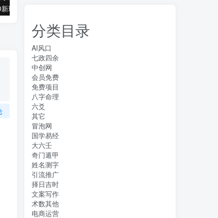
抖音全民k歌5.0新玩法，直播挂小雪花卖教程月入10万，小白轻松上手，保…
借助豆包 AI 同时写公众号和今日头条原创情感短文日赚 300 + 的实操之路，可矩形操作
分类目录
AI风口
七政四余
中创网
会员免费
免费项目
八字命理
六爻
论
其它
冒泡网
国学易经
大六壬
奇门遁甲
姓名测字
引流推广
择日吉时
文案写作
术数其他
电商运营