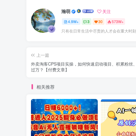
瀚萌
关注
4.9W+
3
30
573W+
只有在日常生活中尽责的人才会在重大时
上一篇
外卖淘客CPS项目实操，如何快速启动项目、积累粉丝
过万？【付费文章】
相关推荐