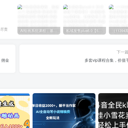
刻尽责
AI绘画系统课程，基础入门-实战案例-商业应用
私域发售plus6.0【5月份线下课录音】/全域套装sop流程包，社群发售工具套装模型
下一
、佣金
多套vip课程合集，价值