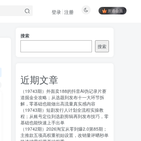
开通会员
登录
注册
搜索
搜索
近期文章
（19743期）外面卖188的抖音AI伪记录片赛
道掘金全攻略；从选题到发布十一大环节拆
解，零基础也能做出高流量真实感内容
（19743期）短剧发行人计划全流程实操教
程；从账号定位到选剧剪辑再到发布技巧，零
基础也能快速上手出单
（19742期）2026淘宝从零到爆2.0第85期；
主推款五项高权重初始设置，改销量评晒秒单