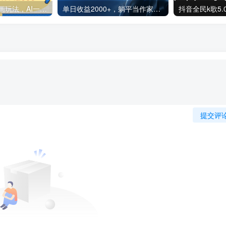
2025最新沙雕动画玩法，AI一键生成，条条原创 轻松破千万播放，单日变现1K+，小白看完就会
单日收益2000+，躺平当作家，AI全自动写小说赚稿费，全新玩法
提交评