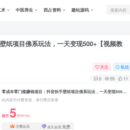
五术
中医养生
西占资料
建站源码
壁纸项目佛系玩法，一天变现500+【视频教
关注
私信
0
55
11
零成本零门槛赚钱项目：抖音快手壁纸项目佛系玩法，一天变现500+【视频教程】
此内容为付费资源，请付费后查看
5
10
萌币
萌币
免费
月费会员
永久会员