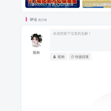
日赚6000+！普通人2025翻身必做项目，抖音Ai无人直播躺赚新风口，0门槛吃官方亿级流量
评论
抢沙发
昵称
昵称
快捷回复