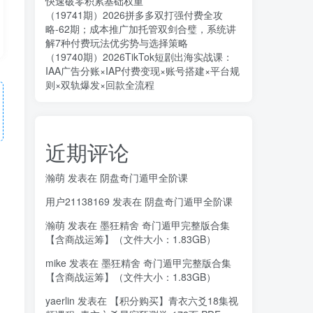
快速破零积累基础权重
（19741期）2026拼多多双打强付费全攻
略-62期；成本推广加托管双剑合璧，系统讲
解7种付费玩法优劣势与选择策略
（19740期）2026TikTok短剧出海实战课：
IAA广告分账×IAP付费变现×账号搭建×平台规
则×双轨爆发×回款全流程
近期评论
瀚萌
发表在
阴盘奇门遁甲全阶课
用户21138169
发表在
阴盘奇门遁甲全阶课
瀚萌
发表在
墨狂精舍 奇门遁甲完整版合集
【含商战运筹】（文件大小：1.83GB）
mike
发表在
墨狂精舍 奇门遁甲完整版合集
【含商战运筹】（文件大小：1.83GB）
yaerlin
发表在
【积分购买】青衣六爻18集视